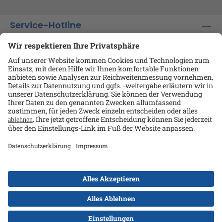
Service-Hotline
Shop-Service
Informationen
Ansprechpartner
Datenschutz
AGB
Kontakt
Impressum
Alle Preise exkl. gesetzl. Mehrwertsteuer zzgl.
Versandkosten
und ggf. Nachnahmegebühren, wenn
nicht anders angegeben.