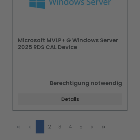
Microsoft MVLP+ G Windows Server
2025 RDS CAL Device
Berechtigung notwendig
Details
Seite
Seite
Seite
Seite
Seite
1
2
3
4
5