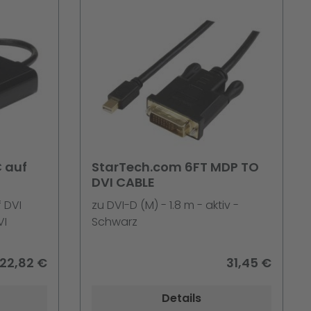
 auf
StarTech.com 6FT MDP TO
DVI CABLE
 DVI
zu DVI-D (M) - 1.8 m - aktiv -
VI
Schwarz
andere
22,82 €
31,45 €
r USB C
 - USB-C
Details