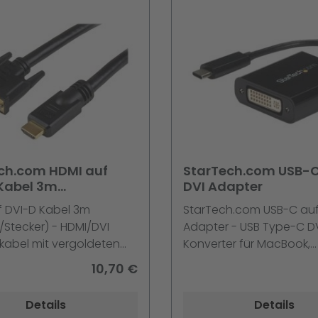
ch.com HDMI auf
StarTech.com USB-C
Kabel 3m
DVI Adapter
er/Stecker) schwarz
f DVI-D Kabel 3m
StarTech.com USB-C auf
/Stecker) - HDMI/DVI
Adapter - USB Type-C D
kabel mit vergoldeten
Konverter für MacBook,
en - HDMI/DVI Videokabel
ChromeBook Pixel oder 
10,70 €
 - Adapterkabel - HDMI
USB-C Geräte mit DP übe
 zu DVI-D männlich - 3
- Externer Videoadapter
Details
Details
warz
- DVI - Schwarz