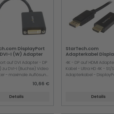
ch.com DisplayPort
StarTech.com
 DVI-I (W) Adapter
Adapterkabel Displa
Kabel -> HDMI 2,0m 
ort auf DVI Adapter - DP
4K - DP auf HDMI Adapte
HDMI Adapter mit Ka
) zu DVI-I (Buchse) Video
Kabel - Ultra HD 4K - St/S
Ultr
ter - maximale Auflösung
Adapterkabel - DisplayP
0 - DisplayPort-Adapter
männlich zu HDMI männli
10,66 €
yPort (M) zu DVI-I (W) -
- Schwarz - 4K Unterstü
- Schwarz
für P/N: DK30CH2DEP -
Details
Details
DK30CH2DEPUE - DK30C
DK30CH2DPPDU - DK30
- DK30CHDPPDUE