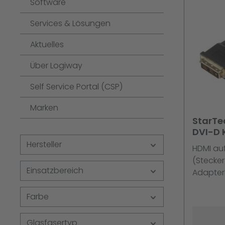
Software
Services & Lösungen
Aktuelles
Über Logiway
Self Service Portal (CSP)
Marken
StarTe
DVI-D 
(Steck
Hersteller
HDMI au
(Stecker
Einsatzbereich
Adapter
Kontakt
Farbe
Schwarz
männlich
m - Sch
Glasfasertyp