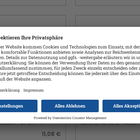
ch.com MDP TO VGA
StarTech.com Displ
MI ADAPTER
auf HDMI Kabel 3m D
HDMI Adapter mit K
pter - Mini DisplayPort
DisplayPort auf HDMI Ka
Ultra HD 4K 30Hz
h zu HD-15 (VGA) - DVI-D
- DP zu HDMI Adapter mit
eiblich - 27 cm -
Ultra HD 4K 30Hz - St/St -
- aktiv - 1920 x 1200
Videokabel - DisplayPort
11,08 €
Unterstützung - für P/N:
HDMI (M) - 3 m - 4K