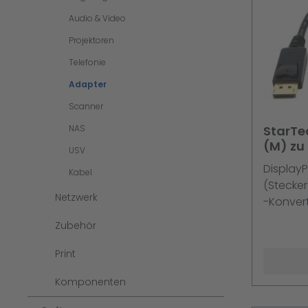
Audio & Video
Projektoren
Telefonie
Adapter
Scanner
NAS
StarTe
(M) zu
USV
DisplayP
Kabel
(Stecker
Netzwerk
-Konver
1920x120
Zubehör
- Displa
15,2 cm 
Print
Komponenten