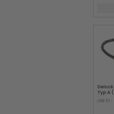
DKT31C
Delock
Typ A 
USB 3.1 