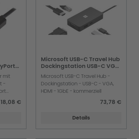
Microsoft USB-C Travel Hub
yPort-
Dockingstation USB-C VGA
DP auf
HDMI 1GbE
r mit
Microsoft USB-C Travel Hub -
bel -
t -
Dockingstation - USB-C - VGA,
ort
HDMI - 1GbE - kommerziell
ch - 2 m
18,08 €
73,78 €
tzung -
Details
H2DPPD -
CHDDPPD