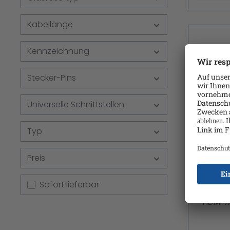
Kabellänge
Kennzeichnung
Stecker-Pins
Universelle Schnittstellen
Typ
StarTe
Preis
DVI HD
Videoada
Sofort lieferbar
männlic
- HDMI w
Schwarz 
(WUXGA) 