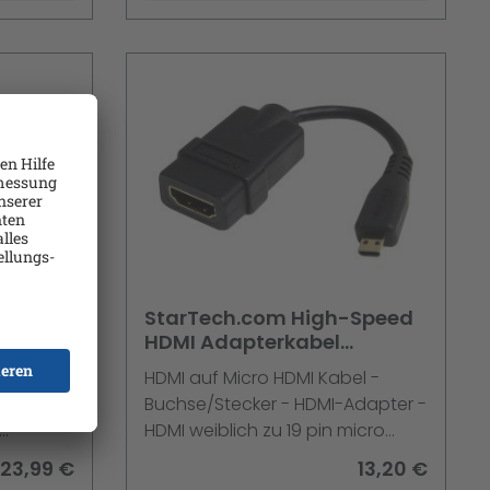
ayPort
StarTech.com High-Speed
P zu
HDMI Adapterkabel
abel
12cmHDMI auf Micro HDMI
bel - 3m
HDMI auf Micro HDMI Kabel -
Kabel Buchse/Stecker
 Kabel -
Buchse/Stecker - HDMI-Adapter -
HDMI weiblich zu 19 pin micro
 (M) bis
HDMI Type D männlich - 1.2 cm -
23,99 €
13,20 €
abgeschirmt - Schwarz - für P/N: