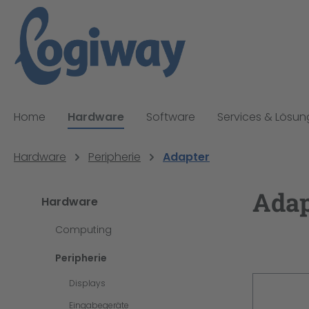
pringen
Zur Hauptnavigation springen
Home
Hardware
Software
Services & Lösu
Hardware
Peripherie
Adapter
Adap
Hardware
Computing
Peripherie
Displays
Eingabegeräte