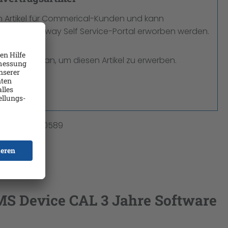
ein Artikel für Commerical-Kunden und kann
ßlich im Logway Self Service-Portal erworben werden.
den Sie sich an, um diesen Artikel zu erwerben.
en
mmer:
A0910589
S Device CAL 3 Jahre Software