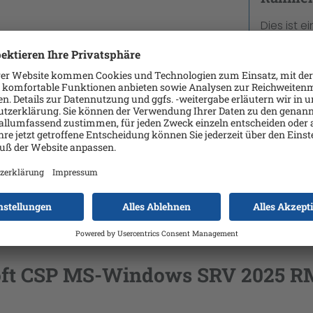
Dies ist 
ausschlie
Bitte mel
Anmeld
Produktnu
oft CSP MS-Windows SRV 2025 RM