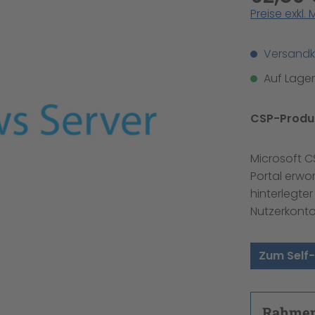
Preise exkl.
Versandko
Auf Lager,
CSP-Produk
Microsoft C
Portal erwo
hinterlegte
Nutzerkonto
Zum Self-
Rahmenv