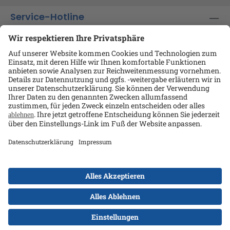
Service-Hotline
Shop-Service
Informationen
Ansprechpartner
Datenschutz
AGB
Kontakt
Impressum
Alle Preise exkl. gesetzl. Mehrwertsteuer zzgl.
Versandkosten
und ggf. Nachnahmegebühren, wenn
nicht anders angegeben.