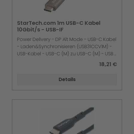
StarTech.com 1m USB-C Kabel
10Gbit/s - USB-IF
Power Delivery - DP Alt Mode - USB-C Kabel
- Laden&Synchronisieren (USB31CCV1M) -
USB-Kabel - USB-C (M) zu USB-C (M) - USB
3.2 Gen 2 / DisplayPort 1.4 /Thunderbolt 3 - 1
18,21 €
m - 4K Unterstützung - Grau - Schwarz
Details