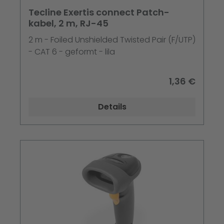
Tecline Exertis connect Patch-
kabel, 2 m, RJ-45
2 m - Foiled Unshielded Twisted Pair (F/UTP)
- CAT 6 - geformt - lila
1,36 €
Details