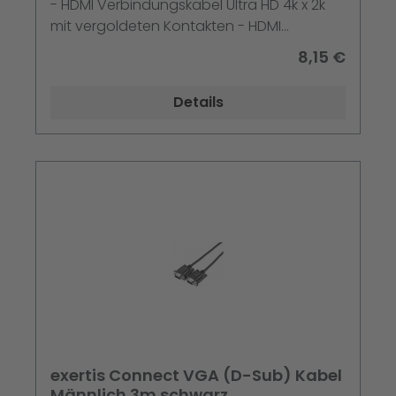
- HDMI Verbindungskabel Ultra HD 4k x 2k
mit vergoldeten Kontakten - HDMI
Anschlusskabel (St/St) - HDMI-Kabel - HDMI
8,15 €
männlich zu HDMI männlich - 2 m -
abgeschirmt - Schwarz
Details
exertis Connect VGA (D-Sub) Kabel
Männlich 3m schwarz