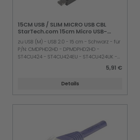
15CM USB / SLIM MICRO USB CBL
StarTech.com 15cm Micro USB-
Kabel - USB A auf Micr
zu USB (M) - USB 2.0 - 15 cm - Schwarz - für
P/N: CMDPHD2HD - DPMDPHD2HD -
ST4CU424 - ST4CU424EU - ST4CU424UK -
ST8CU824 - USBAUBSCHM
5,91 €
Details