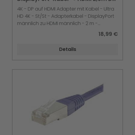
auf HDMI Adapter mit Kabel - Ultr
4K - DP auf HDMI Adapter mit Kabel - Ultra
HD 4K - St/St - Adapterkabel - DisplayPort
männlich zu HDMI männlich - 2 m -
Schwarz - 4K Unterstützung - für P/N:
18,99 €
DK30CH2DEP - DK30CH2DEPUE -
DK30CH2DPPD - DK30CH2DPPDU -
Details
DK30CHDDPPD - DK30CHDPPDUE