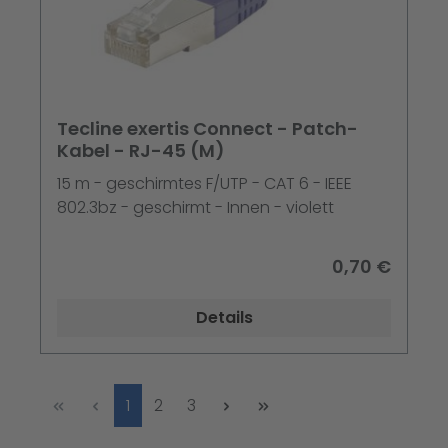
Tecline exertis Connect - Patch-
Kabel - RJ-45 (M)
15 m - geschirmtes F/UTP - CAT 6 - IEEE
802.3bz - geschirmt - Innen - violett
0,70 €
Details
Seite
Seite
Seite
1
2
3