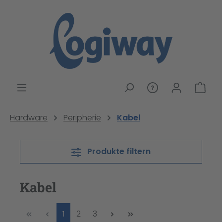
alt springen
War
Hardware
Peripherie
Kabel
Produkte filtern
Kabel
Seite
Seite
Seite
1
2
3