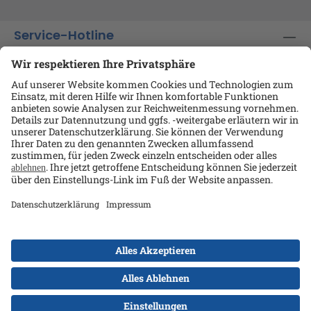
Service-Hotline
Shop-Service
Informationen
Ansprechpartner
Datenschutz
AGB
Kontakt
Impressum
Alle Preise exkl. gesetzl. Mehrwertsteuer zzgl.
Versandkosten
und ggf. Nachnahmegebühren, wenn
nicht anders angegeben.