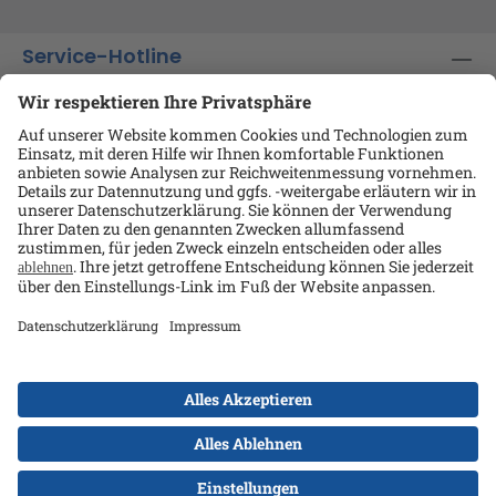
Service-Hotline
Shop-Service
Informationen
Ansprechpartner
Datenschutz
AGB
Kontakt
Impressum
Alle Preise exkl. gesetzl. Mehrwertsteuer zzgl.
Versandkosten
und ggf. Nachnahmegebühren, wenn
nicht anders angegeben.