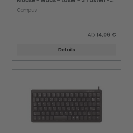
Mouse - Maus - Laser - 3 Tasten -
kabellos - 2.4 GHz
Campus
Ab
14,06 €
Details