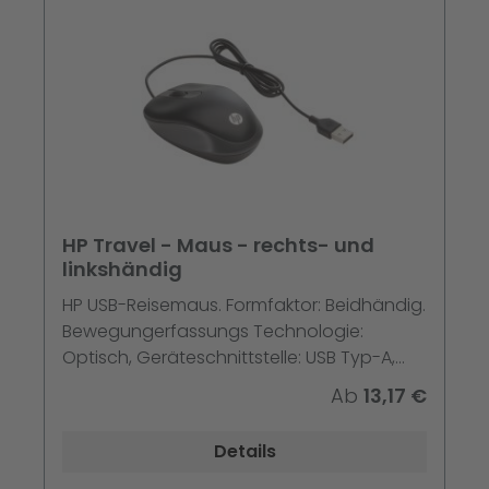
HP Travel - Maus - rechts- und
linkshändig
HP USB-Reisemaus. Formfaktor: Beidhändig.
Bewegungerfassungs Technologie:
Optisch, Geräteschnittstelle: USB Typ-A,
Bewegung Auflösung: 1000 DPI, Tastentyp:
Ab
13,17 €
Gedrückte Tasten, Knopfanzahl: 2, Scroll
Typ: Rad. Produktfarbe: Schwarz
Details