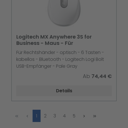
Logitech MX Anywhere 3S for
Business - Maus - Für
Für Rechtshänder - optisch - 6 Tasten -
kabellos - Bluetooth - Logitech Logi Bolt
USB-Empfänger - Pale Gray
Ab
74,44 €
Details
Seite
Seite
Seite
Seite
Seite
1
2
3
4
5