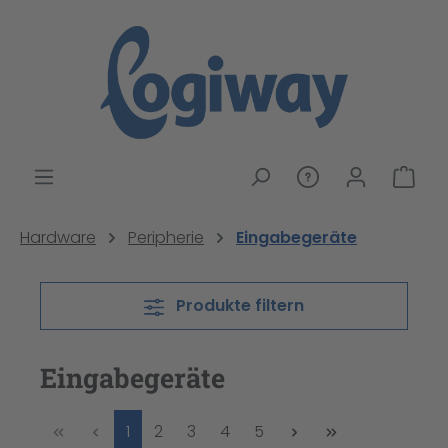
alt springen
War
Hardware
Peripherie
Eingabegeräte
Produkte filtern
Eingabegeräte
Seite
Seite
Seite
Seite
Seite
1
2
3
4
5