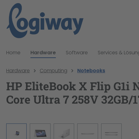
pringen
Zur Hauptnavigation springen
Home
Hardware
Software
Services & Lösu
Hardware
Computing
Notebooks
HP EliteBook X Flip G1i 
Core Ultra 7 258V 32GB/1
Bildergalerie überspringen