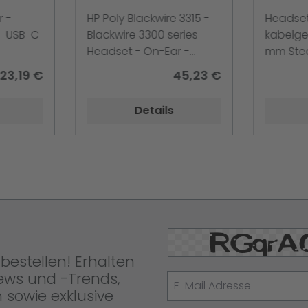
Blackwire 3300 On-
Blackw
r -
HP Poly Blackwire 3315 -
Headset
Earkabelgebunden
- USB-C
Blackwire 3300 series -
kabelge
USB-C Schwarz UC-
Headset - On-Ear -
mm Stec
zertifiziert
iziert für
kabelgebunden - 3,5
Schwarz 
23,19 €
45,23 €
nehmen -
mm Stecker, USB-C -
Microso
tified -
Schwarz - UC-zertifiziert
Zertifizi
Details
Unterne
Jabber 
Zertifiz
Chromeb
Zoom-zer
zertifizie
bestellen! Erhalten
News und -Trends,
 sowie exklusive