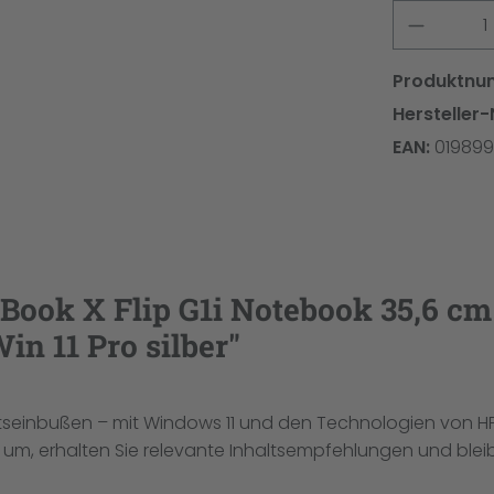
Produkt
Produktnu
Hersteller-
EAN:
019899
ook X Flip G1i Notebook 35,6 cm (
n 11 Pro silber"
eitseinbußen – mit Windows 11 und den Technologien von HP
um, erhalten Sie relevante Inhaltsempfehlungen und bleibe