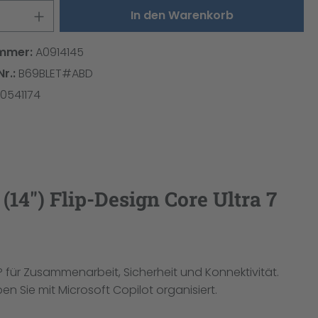
 Anzahl: Gib den gewünschten Wert ei
In den Warenkorb
mmer:
A0914145
Nr.:
B69BLET#ABD
0541174
14") Flip-Design Core Ultra 7
 für Zusammenarbeit, Sicherheit und Konnektivität.
n Sie mit Microsoft Copilot organisiert.