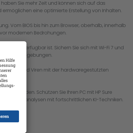
e, haben Sie mehr Zeit und können sich auf das
ermöglichen eine optimierte Erstellung von Inhalten.
ung. Vom BIOS bis hin zum Browser, oberhalb, innerhalb
PC vor modernen Bedrohungen.
bindung verfügbar ist. Sichern Sie sich mit Wi-Fi 7 und
n Wireless-Umgebungen.
nsomware und Viren mit der hardwaregestützten
deckt werden. Schützen Sie Ihren PC mit HP Sure
erhaltensanalysen mit fortschrittlichen KI-Techniken.