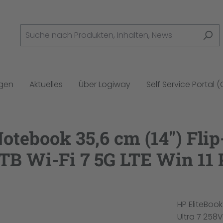
ngen
Aktuelles
Über Logiway
Self Service Portal 
Notebook 35,6 cm (14") Fli
TB Wi-Fi 7 5G LTE Win 11 P
HP EliteBook
Ultra 7 258V