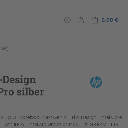
0,00 €
War
(CSP)
p-Design
ro silber
 X Flip G1i Notebook Next Gen AI - Flip-Design - Intel Core
 - Win 11 Pro - Intel Arc Graphics 140V - 32 GB RAM - 1 TB