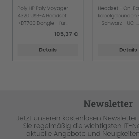
+BT700 Dongle für
3200 Series -
Poly HP Poly Voyager
Headset - On-Ea
Microsoft Teams
4320 USB-A Headset
kabelgebunden 
zertifiziert Kopfhörer
+BT700 Dongle - für
- Schwarz - UC-
Schwarz
Microsoft Teams
zertifiziert - Zertif
105,37 €
zertifiziert - Verkabelt &
Skype für Unter
Kabellos -
Cisco Jabber Cer
Details
Details
Büro/Callcenter - 20 -
Avaya Zertifiziert
20000 Hz - 162 g -
Kopfhörer - Schwarz - 5.1
- 20 KHz - Stereo -
Kabellos - Bluetooth -
162 g
Newsletter
Jetzt unseren kostenlosen Newsletter 
Sie regelmäßig die wichtigsten IT-
aktuelle Angebote und Neuigkeiten