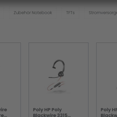
Zubehör Notebook
TFTs
Stromversor
ire
Poly HP Poly
Poly H
re
Blackwire 3315
Blackw