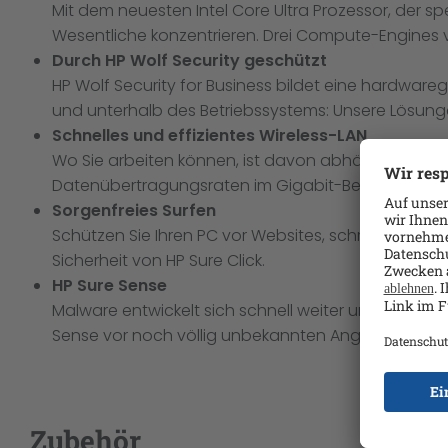
Mit dem neuesten Intel Core Ultra Prozessor, der sp
Wesentliche konzentrieren. Drei Compute-Engines v
Durch HP Wolf Security geschützt
HP Wolf Security for Business bildet eine hardwar
und unterhalb des Betriebssystems: Unsere Lösung
Schnelles und effizientes Wireless-LAN
Wo Sie arbeiten können, ist davon abhängig, wie mobi
Datenübertragungsraten im Gigabit-Bereich eine s
Sorgenfreies Surfen
Schützen Sie Ihren PC vor Websites, schreibgesch
Sicherheit von HP Sure Click.
HP Sure Sense
Malware entwickelt sich schnell weiter und kann 
Sense vor noch völlig unbekannten Angriffen. HP Su
Zubehör