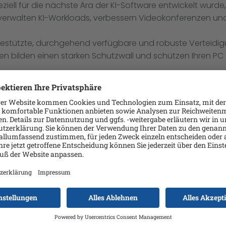
eziell für die nächste Ära der KI-Software entwickelt wurd
erwalten KI-Workloads, verbessern Videokonferenzen und 
egestützte, durchgehend verfügbare und robuste Verteidig
en bilden einen starken Schutzwall und schützen Ihren 
l Ihr PC ist und ob eine zuverlässige, schnelle Internetver
chnelle, zuverlässige Verbindung in stark beanspruchte
ützten Microsoft Office- und PDF-Anhängen, Malware, Ra
von herkömmlichen Virenschutzprogrammen häufig nicht ent
re Sense kombiniert für einen außergewöhnlichen Schutz V