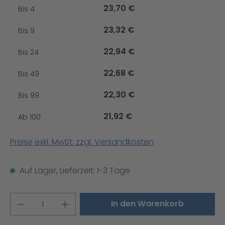
23,70 €
Bis
4
23,32 €
Bis
9
22,94 €
Bis
24
22,68 €
Bis
49
22,30 €
Bis
99
21,92 €
Ab
100
Preise exkl. MwSt. zzgl. Versandkosten
Auf Lager, Lieferzeit: 1-3 Tage
Produkt Anzahl: Gib den gewünschten W
In den Warenkorb