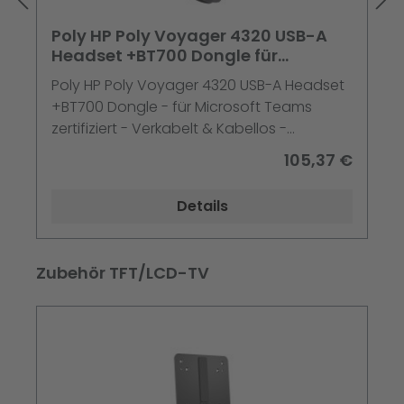
Poly HP Poly Voyager 4320 USB-A
Headset +BT700 Dongle für
Microsoft Teams zertifiziert
Poly HP Poly Voyager 4320 USB-A Headset
Kopfhörer Schwarz
+BT700 Dongle - für Microsoft Teams
zertifiziert - Verkabelt & Kabellos -
Büro/Callcenter - 20 - 20000 Hz - 162 g -
105,37 €
Kopfhörer - Schwarz - 5.1 - 20 KHz - Stereo
- Kabellos - Bluetooth - 162 g
Details
Produktgalerie überspringen
Zubehör TFT/LCD-TV