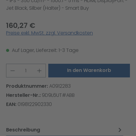
- IPS - 350 cd/m² - 1500:1 - 5 ms - HDMI, DisplayPort -
Jet Black, Silber (Halter) - Smart Buy
160,27 €
Preise exkl. MwSt. zzgl. Versandkosten
Auf Lager, Lieferzeit: 1-3 Tage
Produkt Anzahl: Gib den gewünschten W
In den Warenkorb
Produktnummer:
A0912283
Hersteller-Nr.:
9D9L6UT#ABB
EAN:
0198122902330
Beschreibung