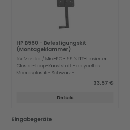
HP B560 - Befestigungskit
(Montageklammer)
für Monitor / Mini-PC - 65 % ITE-basierter
Closed-Loop-Kunststoff - recyceltes
Meeresplastik - Schwarz -
Montageschnittstelle: 100 x 100 mm
33,57 €
Details
Produktgalerie überspringen
Eingabegeräte