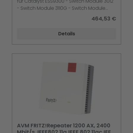
für Catalyst ESS9300 - Switch Module 3012
- Switch Module 3110G - Switch Module
3110X; Nexus 5010
464,53 €
Details
AVM FRITZ!Repeater 1200 AX, 2400
Mbit/s, IEEE802.11a,IEEE 802.11ac,IEEE