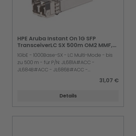
HPE Aruba Instant On 1G SFP
TransceiverLC SX 500m OM2 MMF,
Faseroptik, 1000 Mbit/s, SFP,
1GbE - 1000Base-SX - LC Multi-Mode - bis
zu 500 m - für P/N: JL681A#ACC -
JL684B#ACC - JL686B#ACC -
JL809A#ACC - JL812A#ACC - JL815A#ACC
31,07 €
- R8R48A#ACC
Details