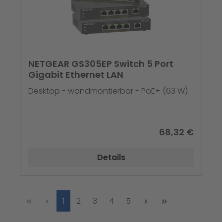
NETGEAR GS305EP Switch 5 Port
Gigabit Ethernet LAN
Desktop - wandmontierbar - PoE+ (63 W)
68,32 €
Details
Seite
Seite
Seite
Seite
Seite
1
2
3
4
5