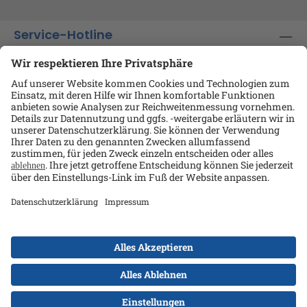
Service-Hotline
Shop-Service
Informationen
Ansprechpartner
Datenschutz
AGB
Kontakt
Impressum
Alle Preise exkl. gesetzl. Mehrwertsteuer zzgl.
Versandkosten
und ggf. Nachnahmegebühren, wenn
nicht anders angegeben.