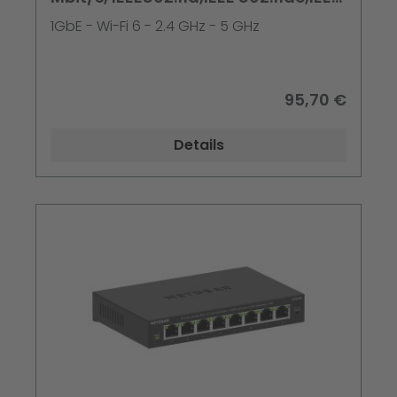
802.11ax,IEEE
1GbE - Wi-Fi 6 - 2.4 GHz - 5 GHz
95,70 €
Details