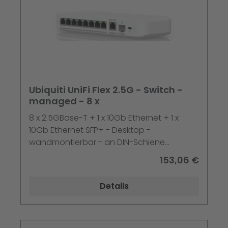
Ubiquiti UniFi Flex 2.5G - Switch -
managed - 8 x
8 x 2.5GBase-T + 1 x 10Gb Ethernet + 1 x
10Gb Ethernet SFP+ - Desktop -
wandmontierbar - an DIN-Schiene
montierbar - PoE+
153,06 €
Details