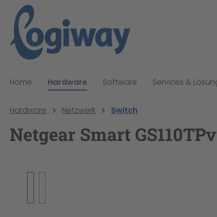
pringen
Zur Hauptnavigation springen
Home
Hardware
Software
Services & Lösu
Hardware
Netzwerk
Switch
Netgear Smart GS110TPv3
Bildergalerie überspringen