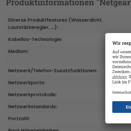
Produktinformationen "Netgear 
Diverse Produktfeatures (Wasserdicht,
Lautstärkeregler, ...):
Kabellos-Technologie:
Medium:
Netzwerk/Telefon-Zusatzfunktionen:
Netzwerkports:
Netzwerkprotokolle:
Netzwerkstandards:
Portzahl:
Rack Höheneinheiten: