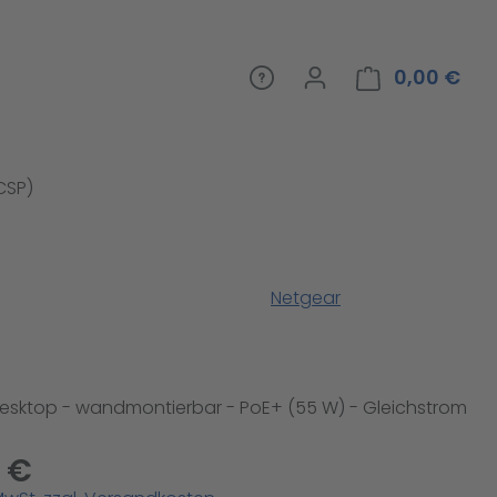
0,00 €
War
(CSP)
Netgear
 Desktop - wandmontierbar - PoE+ (55 W) - Gleichstrom
 €