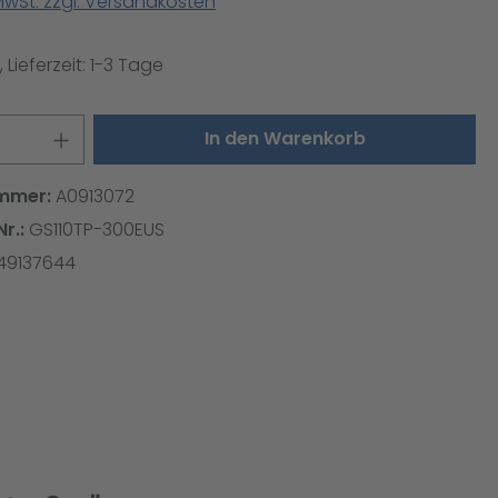
 MwSt. zzgl. Versandkosten
 Lieferzeit: 1-3 Tage
 Anzahl: Gib den gewünschten Wert ei
In den Warenkorb
mmer:
A0913072
Nr.:
GS110TP-300EUS
49137644