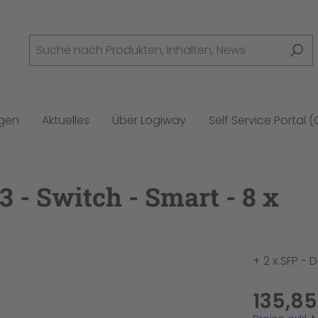
ngen
Aktuelles
Über Logiway
Self Service Portal 
 - Switch - Smart - 8 x
+ 2 x SFP -
135,85