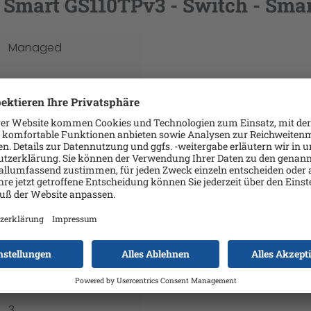
Smart GS110TPv3 - Switch - Smart
Managed
Kabellos
Glasfaser (LWL)
,
Kupferdraht
MDI Port-Erkennung
RJ-45
SNMP
Power over Ethernet
8
3