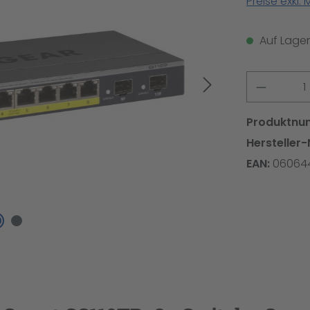
Preise exkl.
Auf Lager,
Produkt
Produktnu
Hersteller-
EAN:
06064