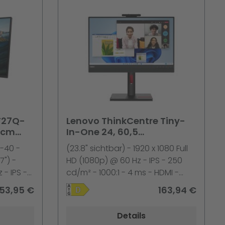
Deutsch - Schwarz - Lenovo
TopSeller - mit 1 Jahr Lenovo
Premier Support
T27Q-
Lenovo ThinkCentre Tiny-
 cm
In-One 24, 60,5
HD @
cm(23.8")1920 x 1080 Pixel,
-40 -
(23.8" sichtbar) - 1920 x 1080 Full
 10 4
Full HD, LED, 6 ms
7") -
HD (1080p) @ 60 Hz - IPS - 250
 - IPS -
cd/m² - 1000:1 - 4 ms - HDMI -
playHDR
DisplayPort - Lautsprecher -
53,95 €
163,94 €
ort -
Raven Black
Details