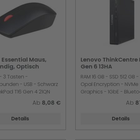
 Essential Maus,
Lenovo ThinkCentre
ndig, Optisch
Gen 6 13HA
- 3 Tasten -
RAM 16 GB - SSD 512 GB 
bunden - USB - Schwarz
Opal Encryption - NVMe -
inkPad T16 Gen 4 21QN
Graphics - 1GbE - Blueto
Wi-Fi 6 - WLAN:
Ab
8,08 €
Ab
8
802.11a/b/g/n/ac/ax - B
5.2 - Win 11 Pro - Monitor:
Details
Details
Tastatur: Deutsch - Sch
Lenovo TopSeller - mit 1 
Lenovo Premier Support