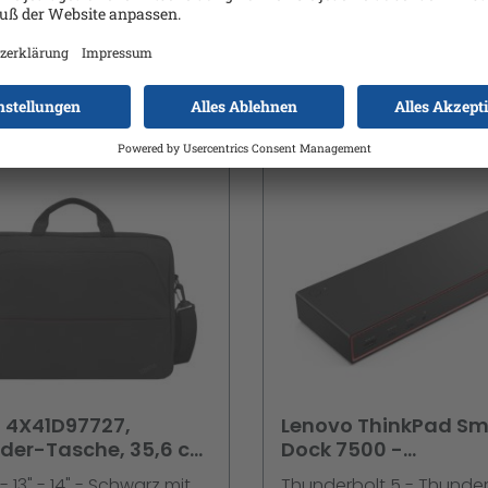
l HD (1080p) @ 60 Hz - IPS
- 512 GB SSD TCG Opal
249,10 €
Ab
9
/m² - 1000:1 - 4 ms -
Encryption 2, NVMe - 40
splayPort - Lautsprecher
(16") IPS 1920 x 1200 - Wi-Fi
Details
Details
Black
Bluetooth - Schwarz - kb
Deutsch - mit 1 Jahr Len
Premier Support
 4X41D97727,
Lenovo ThinkPad Sm
der-Tasche, 35,6 cm
Dock 7500 -
Dockingstation
- 13" - 14" - Schwarz mit
Thunderbolt 5 - Thunder