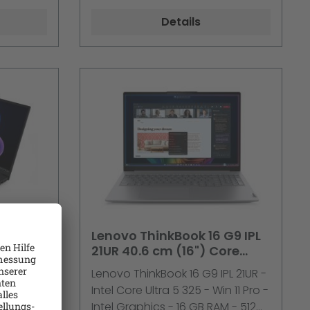
i 6E,
Deutsch - Schwarz - Lenovo
Details
d:
TopSeller - mit 1 Jahr Lenovo
ovo
Premier Support
 Gen 4
Lenovo ThinkBook 16 G9 IPL
yzen AI
21UR 40.6 cm (16") Core
16 GB
Ultra 5 325 16 GB RAM 512 GB
 4 21Y4 -
Lenovo ThinkBook 16 G9 IPL 21UR -
1 Pro
SSD Win 11 Pro
Hz - Win
Intel Core Ultra 5 325 - Win 11 Pro -
6 GB RAM
Intel Graphics - 16 GB RAM - 512