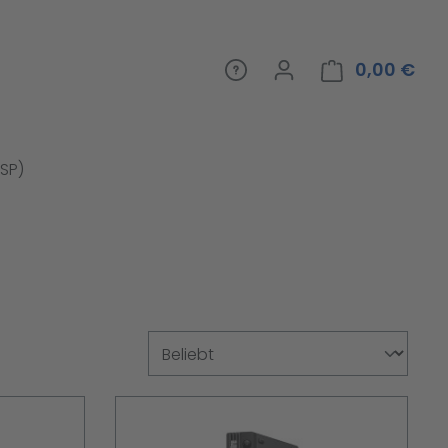
0,00 €
War
CSP)