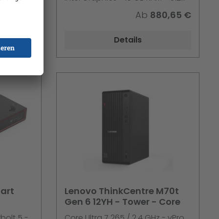
GB SSD NVMe - 40.6 cm (16") IPS
30,62 €
Ab
880,65 €
.6 cm
1920 x 1200 - Wi-Fi 7, Bluetooth -
 7,
Arctic Grey - kbd: Deutsch - mit 1
Details
d:
Jahr Lenovo Premier Support
ovo
art
Lenovo ThinkCentre M70t
Gen 6 12YH - Tower - Core
bolt 5 -
Core Ultra 7 265 / 2.4 GHz - vPro