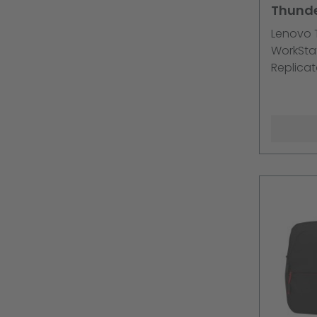
Thunde
Lenovo 
WorkStat
Replicat
DP, HDMI
230 Wat