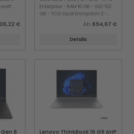
 watt
Enterprise - RAM 16 GB - SSD 512
GB - TCG Opal Encryption 2 -
NVMe - Intel Graphics - 1GbE -
06,22 €
Ab
854,67 €
Win 11 Pro - Monitor: keiner -
Tastatur: Deutsch - Schwarz -
Details
Lenovo TopSeller - mit 1 Jahr
Lenovo Premier Support
 Gen 8
Lenovo ThinkBook 16 G9 AHP