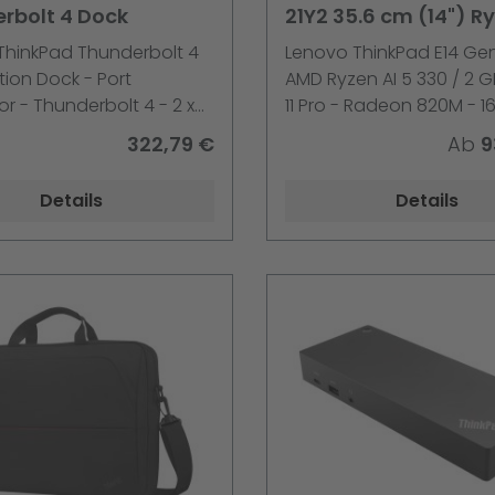
rbolt 4 Dock
21Y2 35.6 cm (14") Ry
5 330 Radeon 820M 
ThinkPad Thunderbolt 4
Lenovo ThinkPad E14 Gen
RAM 512 GB SSD Win 1
ion Dock - Port
AMD Ryzen AI 5 330 / 2 G
or - Thunderbolt 4 - 2 x
11 Pro - Radeon 820M - 1
, 2 x Thunderbolt - 1GbE -
- 512 GB SSD TCG Opal
322,79 €
Ab
9
t - Campus
Encryption 2, NVMe - 35
(14") IPS 1920 x 1200 - Wi-Fi
Details
Details
Bluetooth - Schwarz - kb
Deutsch - mit 1 Jahr Len
Premier Support