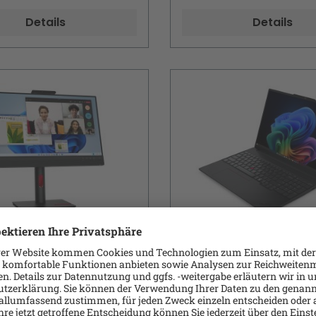
ort - Raven Black
(16") IPS 1920 x 1200 - Wi-F
Details
Details
Bluetooth - Schwarz - kb
Deutsch - mit 1 Jahr Len
Premier Support
 ThinkCentre Tiny-
Lenovo ThinkPad E16
 24 Gen 5 LED-
21Y4 40.6 cm (16") R
r 60.5 cm (23.8") 60
5 330 Radeon 820M 
ThinkCentre Tiny-in-One
Lenovo ThinkPad E16 Gen
 4 ms Raven Black
RAM 512 GB SSD Win 1
 - LED-Monitor - 60.5 cm
AMD Ryzen AI 5 330 / 2 G
23.8" sichtbar) - 1920 x
11 Pro - Radeon 820M - 1