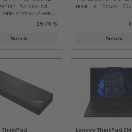
zenten - für IdeaPad
HDMI - DP - 2.5GbE - 265
 ThinkCentre M75t Gen 2;
 E14 Gen 3; X1 Nano Gen
25,70 €
3
n 1
Details
Details
 ThinkPad
Lenovo ThinkPad E14