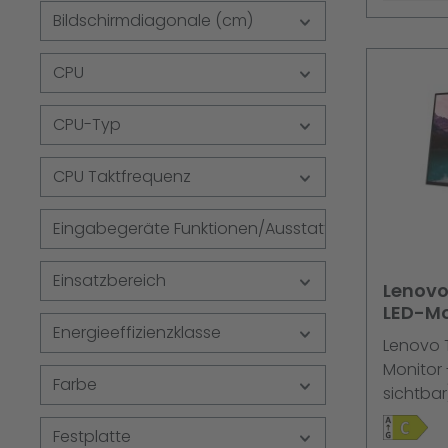
Tastatur
Bildschirmdiagonale (cm)
Lenovo T
Lenovo 
CPU
CPU-Typ
CPU Taktfrequenz
Eingabegeräte Funktionen/Ausstattung
Einsatzbereich
Lenovo
LED-Mo
Energieeffizienzklasse
1920 x 
Lenovo T
@ 120 
Monitor 
Farbe
sichtbar)
(1080p) 
Festplatte
cd/m² - 