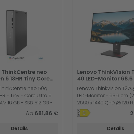
 ThinkCentre neo
Lenovo ThinkVision 
n 6 13HR Tiny Core
40 LED-Monitor 68.6
 226V 16 GB 512 GB
(27") 2560 x 1440 Q
ThinkCentre neo 50q
Lenovo ThinkVision T27Q
luetooth 5.2, Wi-Fi 6
120 Hz IPS DisplayHDR
HR - Tiny - Core Ultra 5
LED-Monitor - 68.6 cm (2
Pro
ms
AM 16 GB - SSD 512 GB -
2560 x 1440 QHD @ 120 Hz
rc Graphics 130V - 1GbE,
350 cd/m² - 1500:1 - Dis
Ab
681,86 €
2
h 5.2, Wi-Fi 6 - WLAN:
10 - 4 ms - HDMI, DisplayP
b/g/n/ac/ax, Bluetooth
Finsternis schwarz
Details
Details
 11 Pro - Monitor: keiner -