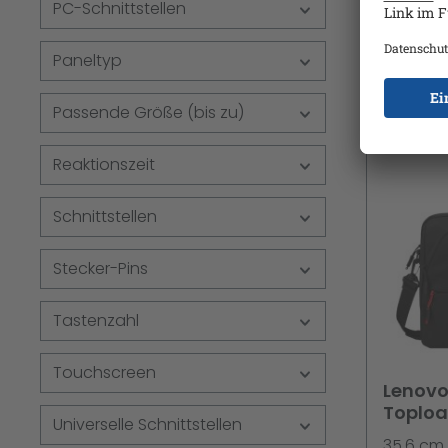
PC-Schnittstellen
1080 Ful
- 250 cd
Paneltyp
HDMI, Di
- Raven 
Passende Größe (bis zu)
Reaktionszeit
Schnittstellen
Stecker-Pins
Tastenzahl
Touchscreen
Lenovo
Toploa
Universelle Schnittstellen
(14
35.6 cm 