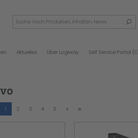
gen
Aktuelles
Über Logiway
Self Service Portal (
ovo
Seite
Seite
Seite
Seite
Seite
1
2
3
4
5