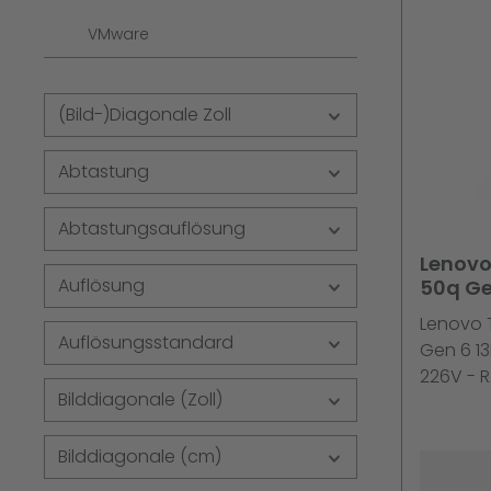
VMware
(Bild-)Diagonale Zoll
Abtastung
Abtastungsauflösung
Lenovo
Auflösung
50q Ge
Ultra 5
Lenovo 
1GbE, B
Auflösungsstandard
Gen 6 13
Win 11 
226V - R
Bilddiagonale (Zoll)
NVMe - A
Bluetoot
802.11a/
Bilddiagonale (cm)
5.2 - Win