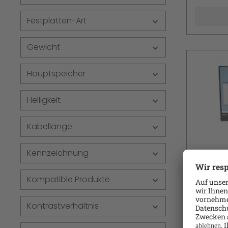
DisplayP
Festplatten-Art
Gewicht
Hauptspeicher
Helligkeit
Kabellänge
Kennzeichnung
Lenovo
Kompatible Produkte
in-One
Monito
Lenovo 
Kontrastverhältnis
Hz IPS
24 Gen 5
(23.8") (