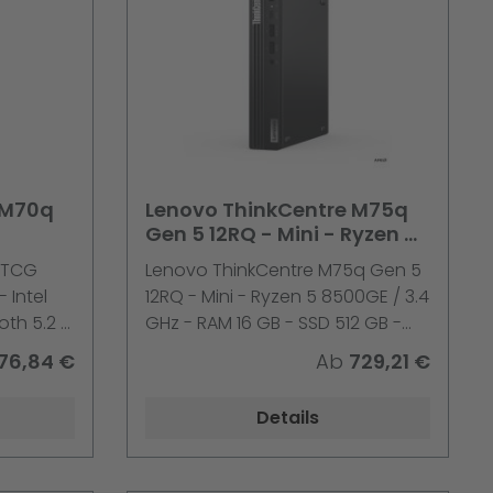
 M70q
Lenovo ThinkCentre M75q
Gen 5 12RQ - Mini - Ryzen 5
8500GE 3,4 GHz 16GB/512GB
- TCG
Lenovo ThinkCentre M75q Gen 5
Wi-Fi 6E BT Win 11 Pro
 Intel
12RQ - Mini - Ryzen 5 8500GE / 3.4
oth 5.2 -
GHz - RAM 16 GB - SSD 512 GB -
TCG Opal Encryption 2, NVMe -
76,84 €
Ab
729,21 €
luetooth
Radeon 740M - 1GbE, Wi-Fi 6E,
 keiner -
Bluetooth 5.3 - WLAN:
Details
warz -
802.11a/b/g/n/ac/ax (Wi-Fi 6E),
Jahr
Bluetooth 5.3 - Win 11 Pro -
Monitor: keiner - Tastatur: