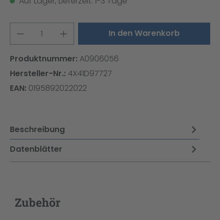
Auf Lager, Lieferzeit: 1-3 Tage
Produkt Anzahl: Gib den gewünschten W
In den Warenkorb
Produktnummer:
A0906056
Hersteller-Nr.:
4X41D97727
EAN:
0195892022022
Beschreibung
Datenblätter
Zubehör