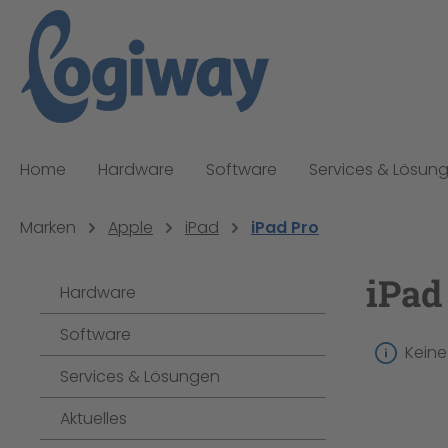
pringen
Zur Hauptnavigation springen
Home
Hardware
Software
Services & Lösun
Marken
Apple
iPad
iPad Pro
iPad
Hardware
Software
Keine
Services & Lösungen
Aktuelles