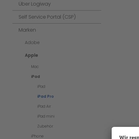
Über Logiway
Self Service Portal (CSP)
Marken
Adobe
Apple
Mac
iPad
iPad
iPad Pro
iPad Air
iPad mini
Zubehör
iPhone