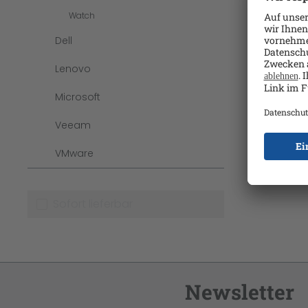
Watch
Dell
Lenovo
Microsoft
Veeam
VMware
Sofort lieferbar
Newsletter