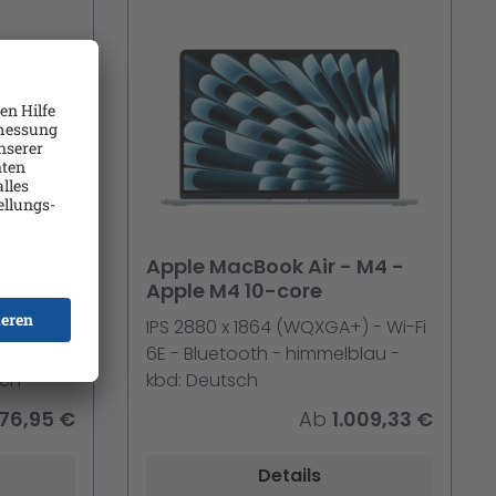
 M5 -
Apple MacBook Air - M4 -
6 GB
Apple M4 10-core
 -
IPS 2880 x 1864 (WQXGA+) - Wi-Fi
6E - Bluetooth - himmelblau -
sch
kbd: Deutsch
376,95 €
Ab
1.009,33 €
Details