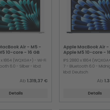
MacBook Air - M5 -
Apple MacBook Air -
M5 10-core - 16 GB
Apple M5 10-core - 1
 x 1864 (WQXGA+) - Wi-Fi
IPS 2880 x 1864 (WQXGA+)
ooth 6.0 - Silber - kbd:
7 - Bluetooth 6.0 - Midni
kbd: Deutsch
Ab
1.319,37 €
Ab
1.
Details
Details