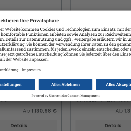
MacBook Air - M5 -
Apple MacBook Air -
ore - 16 GB RAM -
Apple M5 10-core - 1
 x 1664 (WQXGA) -
IPS 2560 x 1664 (WQXGA)
 6.0 - Wi-Fi 7 - Silber -
Bluetooth 6.0 - Wi-Fi 7 -
utsch
Sternenlicht - kbd: Deut
Ab
1.130,98 €
Ab
1.
Details
Details