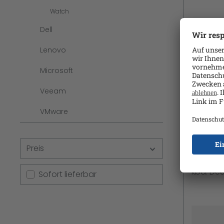
Watch
Dell
Lenovo
Microsoft
Veeam
VMware
Apple 
M5 8-c
IPS 2560
Preis
Bluetooth
kbd: De
Sofort lieferbar