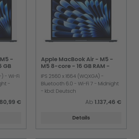
 M5 -
Apple MacBook Air - M5 -
6 GB
M5 8-core - 16 GB RAM -
 - Wi-Fi
IPS 2560 x 1664 (WQXGA) -
ght -
Bluetooth 6.0 - Wi-Fi 7 - Midnight
- kbd: Deutsch
380,99 €
Ab
1.137,46 €
Details