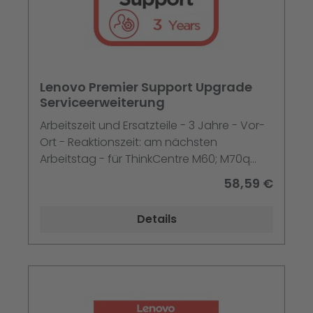
Lenovo Premier Support Upgrade
Serviceerweiterung
Arbeitszeit und Ersatzteile - 3 Jahre - Vor-
Ort - Reaktionszeit: am nächsten
Arbeitstag - für ThinkCentre M60; M70q
Gen 2; M70t Gen 2; M80s Gen 3; M80t Gen
58,59 €
3; V50s-07; V55t-15
Details