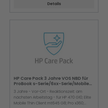
für ProBook 440 G10, 440 G11, 445 G11, 460
Details
G11, 465 G11; ProBook 4
HP Care Pack 3 Jahre VOS NBD für
ProBook s-Serie/6xx-Serie/Mobile
Thin Client
3 Jahre - Vor-Ort - Reaktionszeit: am
nächsten Arbeitstag - für HP 470 G10; Elite
Mobile Thin Client mt645 G8; Pro x360;