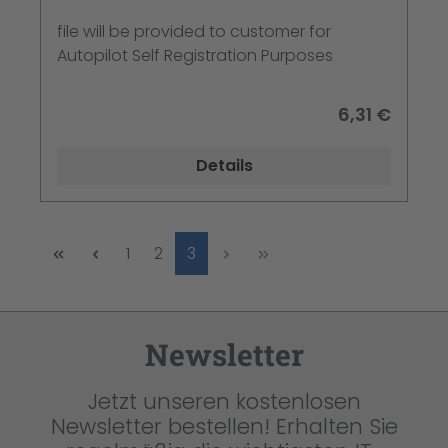
file will be provided to customer for
Autopilot Self Registration Purposes
6,31 €
Details
Seite
Seite
Seite
1
2
3
Newsletter
Jetzt unseren kostenlosen
Newsletter bestellen! Erhalten Sie