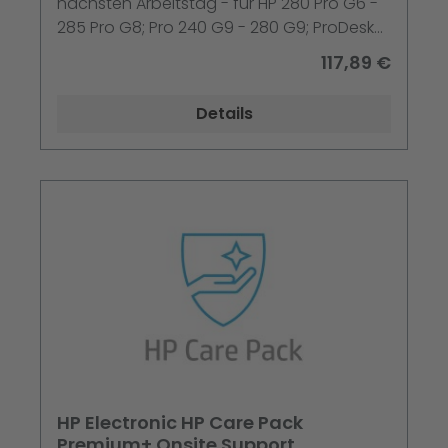
nächsten Arbeitstag - für HP 280 Pro G6 -
285 Pro G8; Pro 240 G9 - 280 G9; ProDesk
400 G7 - 405 G4
117,89 €
Details
HP Electronic HP Care Pack
Premium+ Onsite Support