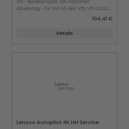
Ort - Reaktionszeit: am nächsten
Arbeitstag - für V14 G3 ABA; V15; V15 G2 IJL;
V15 G2 ITL; V15 G3 ABA; V15 IML; V17 G3 IAP;
104,41 €
V17 G4 IRU
Details
Lenovo Autopilot 4K HH Service