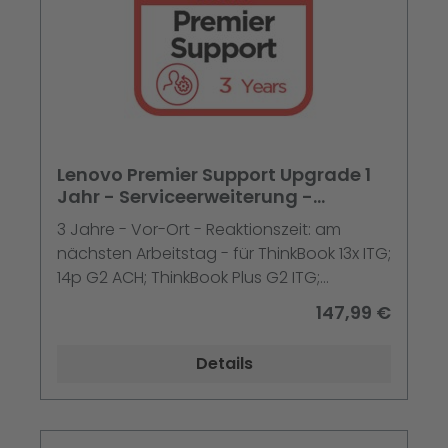
Lenovo Premier Support Upgrade 1
Jahr - Serviceerweiterung -
Arbeitszeit und Ersatzteile (für
3 Jahre - Vor-Ort - Reaktionszeit: am
System mit 1 Jahr Premier Support)
nächsten Arbeitstag - für ThinkBook 13x ITG;
14p G2 ACH; ThinkBook Plus G2 ITG;
ThinkPad E14 Gen 3; E15 Gen 3
147,99 €
Details