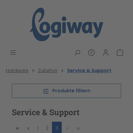
alt springen
War
Hardware
Zubehör
Service & Support
Produkte filtern
Service & Support
Seite
Seite
Seite
1
2
3