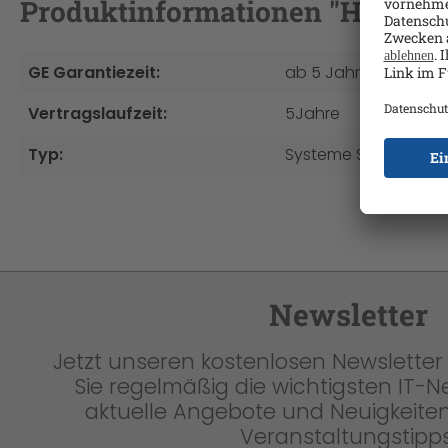
Produktinformationen "HP 5 Jah
GE Garantiezeit:
ab 5 Jahre
Vertragslaufzeit:
5Jahre
Typ:
Systeme Service & S
Newsletter
Jetzt unseren kostenlosen Newsletter 
Sie regelmäßig die wichtigsten IT-
aktuelle Angebote und Neuigkeiten
Veranstaltungstipps