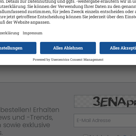
re Care Pack, Vor-Ort Support a
upport
bestellen! Erhalten
News und -Trends,
 sowie exklusive
.