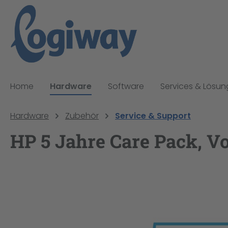
pringen
Zur Hauptnavigation springen
Home
Hardware
Software
Services & Lösu
Hardware
Zubehör
Service & Support
HP 5 Jahre Care Pack, V
Bildergalerie überspringen