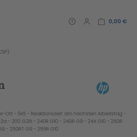
0,00 €
War
(CSP)
n
or-Ort - 9x5 - Reaktionszeit: am nächsten Arbeitstag -
G2a - 200 G2Ri - 240R G10 - 240R G9 - 24X G10 - 250R
G9 - 250RT G9 - 255R G10