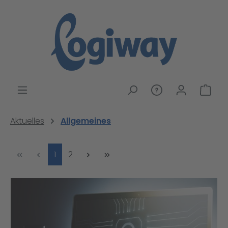
alt springen
War
Aktuelles
Allgemeines
Seite
Seite
1
2