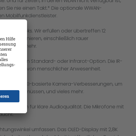
. Und für Zeiten, in denen WLAN nicht verfügbar ist,
n Sie nie einen Takt.* Die optionale WWAN-
n Mobilfunkdienstleister.
-Notebooks. Wir erfüllen oder übertreffen 12
n funktionieren, einschließlich rauer
ation und mehr.
l zwischen Standard- oder Infrarot-Option. Die IR-
 Erkennung von menschlicher Anwesenheit.
ftware bietet KI-basierte Kamera-Verbesserungen, um
Sie kurz wegmüssen, und vieles mehr.
eoanrufen für klare Audioqualität. Die Mikrofone mit
aucht.
chtungswinkel umfassen. Das OLED-Display mit 2,8K