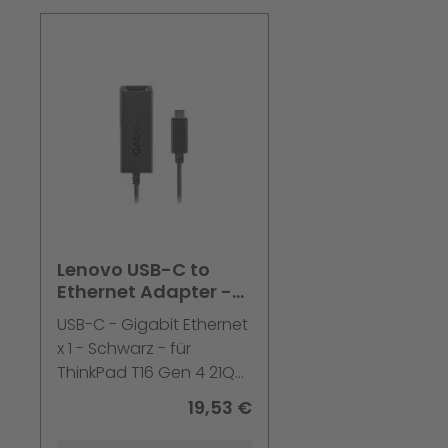
Produktgalerie überspringen
Lenovo USB-C to
Ethernet Adapter -
Netzwerkadapter
USB-C - Gigabit Ethernet
x 1 - Schwarz - für
ThinkPad T16 Gen 4 21QN;
ThinkSmart Hub 11H1
19,53 €