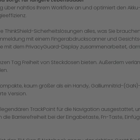
 über nahtlos Ihrem Workflow an und optimiert den Akku-V
ieeffizienz.
 ThinkShield-Sicherheitslösungen alles, was Sie brauchen.
 Anmeldung mit einem Fingerabdruckscanner und Gesichtser
ie mit dem PrivacyGuard-Display zusammenarbeitet, damit
zen Tag Freiheit von Steckdosen bieten. Außerdem verläng
en.
ompakte, kaum größer als ein Handy, Galliumnitrid-(GaN)-
te Version.
m legendären TrackPoint für die Navigation ausgestattet,
 die Barrierefreiheit bei der Eingabetaste, Fn-Taste, Ei