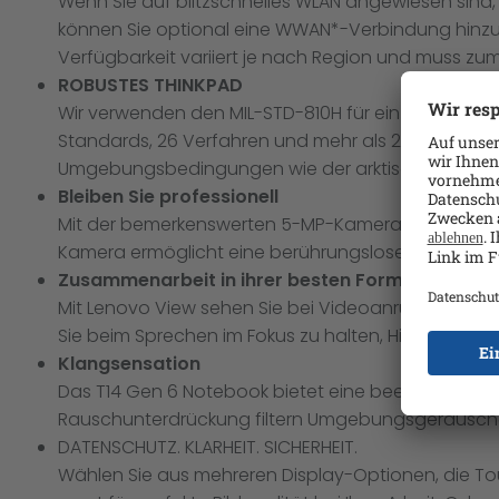
Wenn Sie auf blitzschnelles WLAN angewiesen sind, i
können Sie optional eine WWAN*-Verbindung hinzufü
Verfügbarkeit variiert je nach Region und muss zum 
ROBUSTES THINKPAD
Wir verwenden den MIL-STD-810H für ein ausgewogen
Standards, 26 Verfahren und mehr als 200 Qualität
Umgebungsbedingungen wie der arktischen Wildnis
Bleiben Sie professionell
Mit der bemerkenswerten 5-MP-Kamera machen Sie i
Kamera ermöglicht eine berührungslose Anmeldung
Zusammenarbeit in ihrer besten Form
Mit Lenovo View sehen Sie bei Videoanrufen optima
Sie beim Sprechen im Fokus zu halten, Hintergründe 
Klangsensation
Das T14 Gen 6 Notebook bietet eine beeindruckende
Rauschunterdrückung filtern Umgebungsgeräusche 
DATENSCHUTZ. KLARHEIT. SICHERHEIT.
Wählen Sie aus mehreren Display-Optionen, die Tou