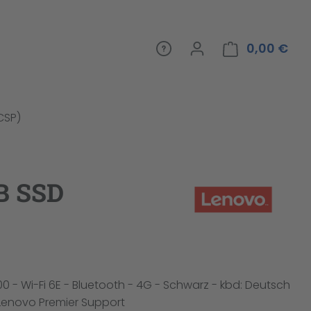
0,00 €
War
(CSP)
GB SSD
200 - Wi-Fi 6E - Bluetooth - 4G - Schwarz - kbd: Deutsch
r Lenovo Premier Support