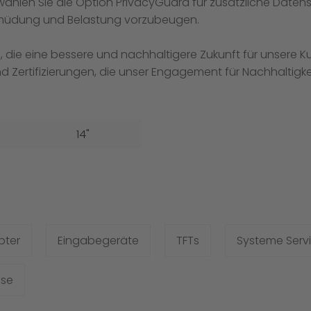
er wählen Sie die Option PrivacyGuard für zusätzliche Daten
 Ermüdung und Belastung vorzubeugen.
en, die eine bessere und nachhaltigere Zukunft für unser
d Zertifizierungen, die unser Engagement für Nachhaltig
14"
pter
Eingabegeräte
TFTs
Systeme Serv
sse