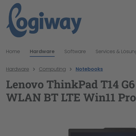
pringen
Zur Hauptnavigation springen
Home
Hardware
Software
Services & Lösu
Hardware
Computing
Notebooks
Lenovo ThinkPad T14 G6 
WLAN BT LTE Win11 Pro
Bildergalerie überspringen