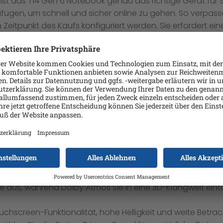
st das T14 Gen 6 Notebook genau das richtige Gerät für Sie
gen, um schnell und sicher online zu gehen. So verpasse
Zeitpunkt des Kaufs konfiguriert werden. Sie erfordert eine
es Maß an Zuverlässigkeit und Langlebigkeit bei ThinkPad
sprüfungen, damit diese Geräte unter extremen Bedingunge
, Wüstenstaubstürme, extreme Temperaturen, Druck, Vibr
n jedem Meeting auf sich aufmerksam: Sie haben die Wah
 mit Gesichtserkennung und weiteren Funktionen wie der
l aus und klingen hervorragend. Diese vorinstallierte So
zu verwischen, ein Avatar für den Fall einzustellen, wenn 
 Audioqualität. Die Dolby Voice-Technologie sorgt bei Vid
aus, während Dolby Atmos Sie in eine 3D-Klangwelt eint
chscreen-Funktionalität, hohe Helligkeit und weite Betra