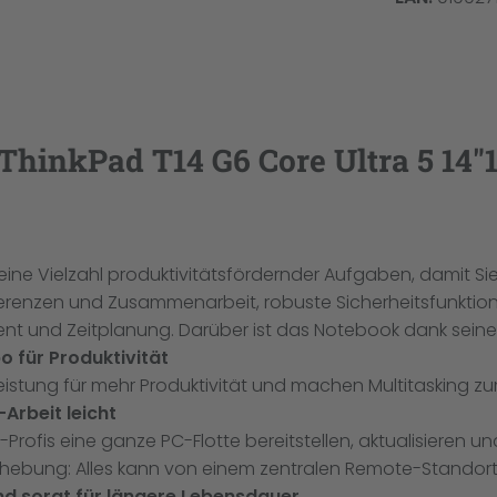
ThinkPad T14 G6 Core Ultra 5 1
eine Vielzahl produktivitätsfördernder Aufgaben, damit Sie
ferenzen und Zusammenarbeit, robuste Sicherheitsfunktio
d Zeitplanung. Darüber ist das Notebook dank seiner sch
 für Produktivität
Leistung für mehr Produktivität und machen Multitasking zu
rbeit leicht
-Profis eine ganze PC-Flotte bereitstellen, aktualisieren u
behebung: Alles kann von einem zentralen Remote-Standort
d sorgt für längere Lebensdauer