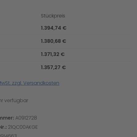
Stückpreis
1.394,74 €
1.380,68 €
1.371,32 €
1.357,27 €
 MwSt. zzgl. Versandkosten
r verfügbar
mmer:
A0912728
Nr.:
21QC00AKGE
1914663