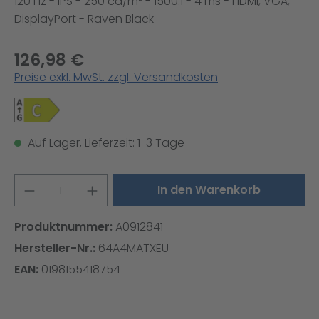
120 Hz - IPS - 250 cd/m² - 1500:1 - 4 ms - HDMI, VGA,
DisplayPort - Raven Black
126,98 €
Preise exkl. MwSt. zzgl. Versandkosten
Auf Lager, Lieferzeit: 1-3 Tage
Produkt Anzahl: Gib den gewünschten W
In den Warenkorb
Produktnummer:
A0912841
Hersteller-Nr.:
64A4MATXEU
EAN:
0198155418754