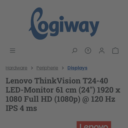
alt springen
War
Hardware
Peripherie
Displays
Lenovo ThinkVision T24-40
LED-Monitor 61 cm (24") 1920 x
1080 Full HD (1080p) @ 120 Hz
IPS 4 ms