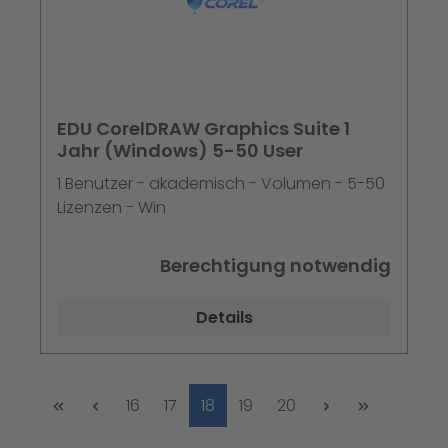
EDU CorelDRAW Graphics Suite 1
Jahr (Windows) 5-50 User
1 Benutzer - akademisch - Volumen - 5-50
Lizenzen - Win
Berechtigung notwendig
Details
Seite
Seite
Seite
Seite
Seite
16
17
18
19
20