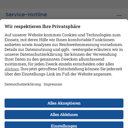
Service-Hotline
Shop-Service
Informationen
Ansprechpartner
Datenschutz
AGB
Kontakt
Impressum
Alle Preise exkl. gesetzl. Mehrwertsteuer zzgl.
Versandkosten
und ggf. Nachnahmegebühren, wenn
nicht anders angegeben.