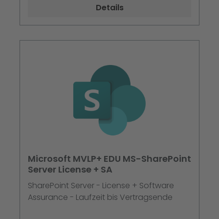
solche Verlängerung jährlich zum Ablauf
Details
der Laufzeit in Rechnung gestellt wird.
Wenn Sie dies nicht wünschen, müssen Sie
Logiway oder Mindjet bis spätestens 30
Tage vor dem Verlängerungsdatum
schriftlich darüber informieren, dass Sie
keine Verlängerung wünschen.
Microsoft MVLP+ EDU MS-SharePoint
Server License + SA
SharePoint Server - License + Software
Assurance - Laufzeit bis Vertragsende