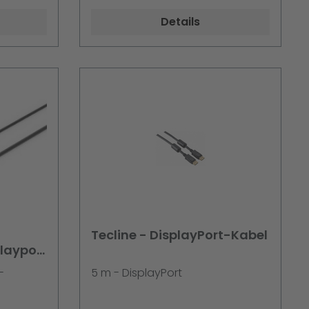
Details
Tecline - DisplayPort-Kabel
layport
warz 5m
-
5 m - DisplayPort