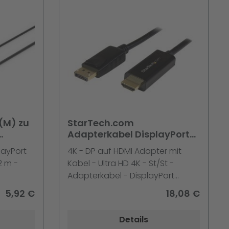
(M) zu
StarTech.com
Adapterkabel DisplayPort-
Kabel -> HDMI 2,0m DP auf
layPort
4K - DP auf HDMI Adapter mit
HDMI Adapter mit Kabel -
2 m -
Kabel - Ultra HD 4K - St/St -
Ultr
Adapterkabel - DisplayPort
männlich zu HDMI männlich - 2 m
5,92 €
18,08 €
- Schwarz - 4K Unterstützung -
für P/N: DK30CH2DEP -
Details
DK30CH2DEPUE - DK30CH2DPPD -