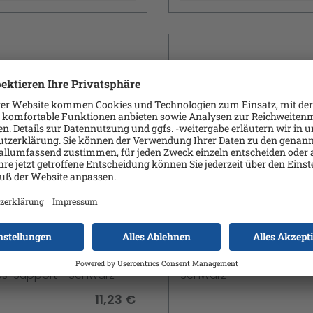
 exertis Connect -
Digitus DisplayPort
isplayPort-Kabel -
Anschlusskabel
n USB-C (M) - DisplayPort
eingerastet zu DisplayPo
m - 8K Unterstützung - DP
eingerastet - 2 m - gefo
us-Support - Schwarz
Schwarz
11,23 €