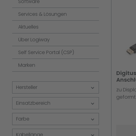
Software
Services & Lösungen
Aktuelles
Über Logiway
Self Service Portal (CSP)
Marken
Digitu
Anschl
m,Disp
Hersteller
zu Displ
1920 x 
geformt
Einsatzbereich
Farbe
Kabellänge