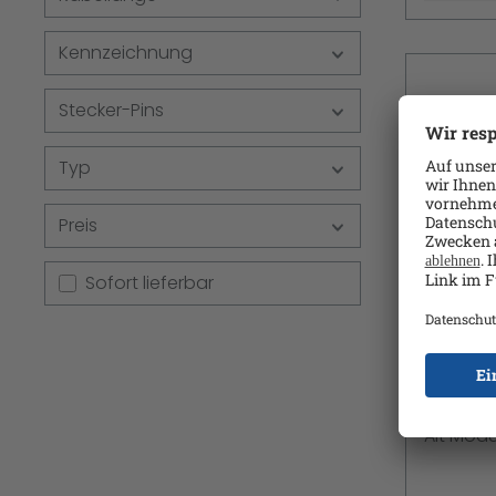
Kennzeichnung
Stecker-Pins
Typ
Preis
Sofort lieferbar
Tecline
USB-/D
zu 24 pi
1.4 - 1 
Alt Mod