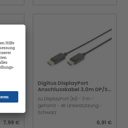
DK30CH2DPPDU - DK30CHDDPPD
- DK30CHDPPDUE
Digitus DisplayPort
Anschlusskabel 3,0m DP/St
- DP/St
rt (S)
zu DisplayPort (M) - 3 m -
rmt -
geformt - 4K Unterstützung -
Schwarz
7,99 €
6,91 €