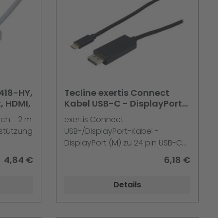
8418-HY,
Tecline exertis Connect
, HDMI,
Kabel USB-C - DisplayPort
(M) 2m schwarz
ch - 2 m
exertis Connect -
rstützung
USB-/DisplayPort-Kabel -
DisplayPort (M) zu 24 pin USB-C
(M) - DisplayPort 1.4 - 2 m - 8K
4,84 €
6,18 €
Unterstützung, DP Alt Modus-
Support - Schwarz
Details