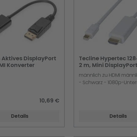
 Aktives DisplayPort
Tecline Hypertec 12
MI Konverter
2 m, Mini DisplayPort
z
männlich zu HDMI männli
- Schwarz - 1080p-Unte
10,69 €
Details
Details