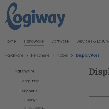
pringen
Zur Hauptnavigation springen
Home
Hardware
Software
Services & Lösu
Hardware
Peripherie
Kabel
DisplayPort
Disp
Hardware
Computing
Peripherie
Displays
Eingabegeräte