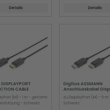
Details
Details
s DISPLAYPORT
Digitus ASSMANN
CTION CABLE
Anschlusskabel Disp
1.2 2xgeschirmt sch
ayPort (M) - 1 m - geformt
zu DisplayPort (M) - 5 m 
AWG28
erstützung - Schwarz
Schwarz