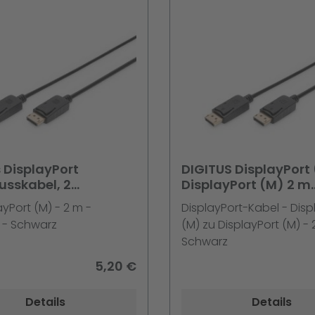
s DisplayPort
DIGITUS DisplayPort 
usskabel, 2
DisplayPort (M) 2 m
layPort, DisplayPort,
Anschlusskabel
ayPort (M) - 2 m -
DisplayPort-Kabel - Disp
1200 Pixel,
 - Schwarz
(M) zu DisplayPort (M) - 
Schwarz
5,20 €
Details
Details