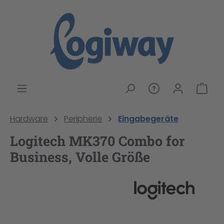
alt springen
War
Hardware
Peripherie
Eingabegeräte
Logitech MK370 Combo for
Business, Volle Größe