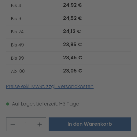
24,92 €
Bis
4
24,52 €
Bis
9
24,12 €
Bis
24
23,85 €
Bis
49
23,45 €
Bis
99
23,05 €
Ab
100
Preise exkl. MwSt. zzgl. Versandkosten
Auf Lager, Lieferzeit: 1-3 Tage
Produkt Anzahl: Gib den gewünschten W
In den Warenkorb