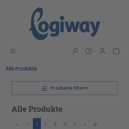
alt springen
War
Alle Produkte
Produkte filtern
Alle Produkte
Seite
Seite
Seite
Seite
Seite
1
2
3
4
5