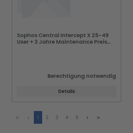
Sophos Central Intercept X 25-49
User + 3 Jahre Maintenance Preis
pro User (Behörden)
Berechtigung notwendig
Details
Seite
Seite
Seite
Seite
Seite
1
2
3
4
5