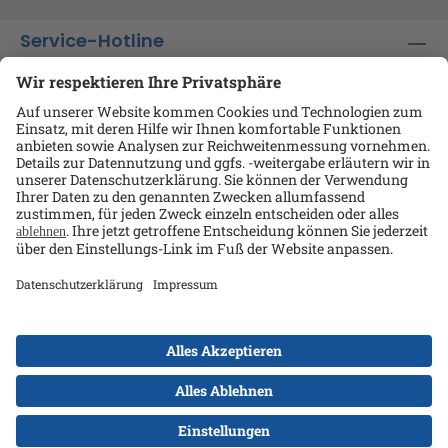
Service-Hotline
Shop-Service
Informationen
Ansprechpartner
Datenschutz
AGB
Kontakt
Impressum
Alle Preise exkl. gesetzl. Mehrwertsteuer zzgl.
Versandkosten
und ggf. Nachnahmegebühren, wenn
nicht anders angegeben.