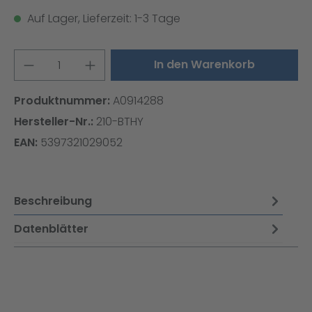
Auf Lager, Lieferzeit: 1-3 Tage
Produkt Anzahl: Gib den gewünschten W
In den Warenkorb
Produktnummer:
A0914288
Hersteller-Nr.:
210-BTHY
EAN:
5397321029052
Beschreibung
Datenblätter