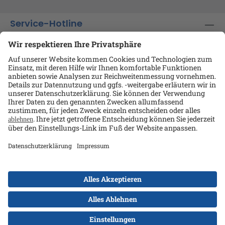
Service-Hotline
Shop-Service
Informationen
Ansprechpartner
Datenschutz
AGB
Kontakt
Impressum
Alle Preise exkl. gesetzl. Mehrwertsteuer zzgl.
Versandkosten
und ggf. Nachnahmegebühren, wenn
nicht anders angegeben.