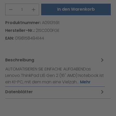
Produkt Anzahl: Gib den gewünschten W
In den Warenkorb
Produktnummer:
A0913591
Hersteller-Nr.:
21SC000FGE
EAN:
0198158494144
Beschreibung
AUTOMATISIEREN SIE EINFACHE AUFGABENDas
Lenovo ThinkPad L16 Gen 2 (16" AMD) Notebook ist
ein KI-PC, mit dem man eine Vielzah…
Mehr
Datenblätter