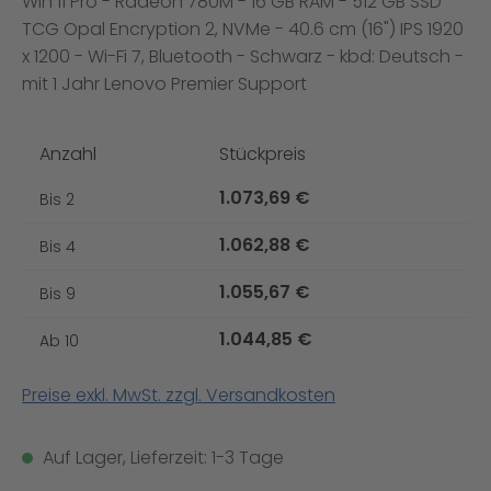
Win 11 Pro - Radeon 780M - 16 GB RAM - 512 GB SSD
TCG Opal Encryption 2, NVMe - 40.6 cm (16") IPS 1920
x 1200 - Wi-Fi 7, Bluetooth - Schwarz - kbd: Deutsch -
mit 1 Jahr Lenovo Premier Support
Anzahl
Stückpreis
1.073,69 €
Bis
2
1.062,88 €
Bis
4
1.055,67 €
Bis
9
1.044,85 €
Ab
10
Preise exkl. MwSt. zzgl. Versandkosten
Auf Lager, Lieferzeit: 1-3 Tage