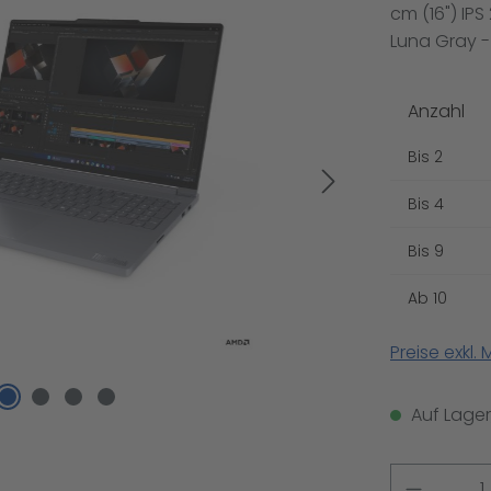
cm (16") IPS
Luna Gray -
Anzahl
Bis
2
Bis
4
Bis
9
Ab
10
Preise exkl.
Auf Lager,
Produkt