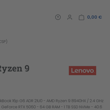
0,00 €
War
(CSP)
Ryzen 9
kBook 16p G6 ADR 21U0 - AMD Ryzen 9 8940HX / 2.4 GHz
o - GeForce RTX 5060 - 64 GB RAM - 1 TB SSD NVMe - 40.6