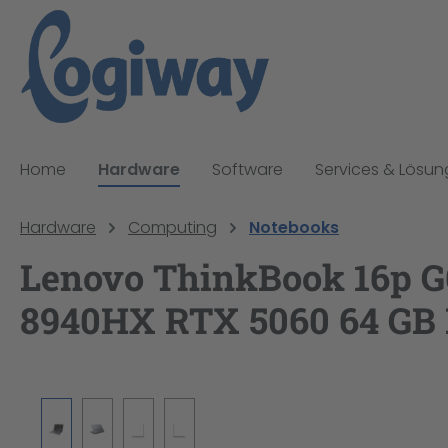
pringen
Zur Hauptnavigation springen
Home
Hardware
Software
Services & Lösu
Hardware
Computing
Notebooks
Lenovo ThinkBook 16p G6
8940HX RTX 5060 64 GB 
Bildergalerie überspringen