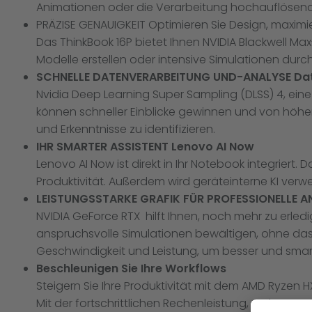
Animationen oder die Verarbeitung hochauflösend
PRÄZISE GENAUIGKEIT Optimieren Sie Design, maximier
Das ThinkBook 16P bietet Ihnen NVIDIA Blackwell Ma
Modelle erstellen oder intensive Simulationen durc
SCHNELLE DATENVERARBEITUNG UND-ANALYSE Daten
Nvidia Deep Learning Super Sampling (DLSS) 4, eine K
können schneller Einblicke gewinnen und von höher
und Erkenntnisse zu identifizieren.
IHR SMARTER ASSISTENT Lenovo AI Now
Lenovo AI Now ist direkt in Ihr Notebook integriert
Produktivität. Außerdem wird geräteinterne KI ver
LEISTUNGSSTARKE GRAFIK FÜR PROFESSIONELLE 
NVIDIA GeForce RTX hilft Ihnen, noch mehr zu erled
anspruchsvolle Simulationen bewältigen, ohne das 
Geschwindigkeit und Leistung, um besser und smart
Beschleunigen Sie Ihre Workflows
Steigern Sie Ihre Produktivität mit dem AMD Ryzen 
Mit der fortschrittlichen Rechenleistung, mehreren