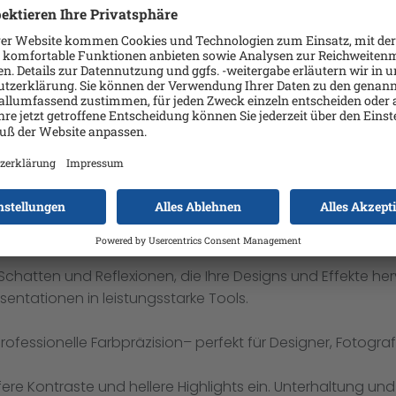
memanagements mit zwei Lüftern– entwickelt für Ihre inten
hauflösende Bearbeitung und KI-Verarbeitung.
zen
 seine Grenzen: Er sorgt für Spitzenleistung von CPU und 
und KI-Training. Es steigert die Leistung und bewältigt a
öglichkeit, präzise Designs zu erstellen und detaillierte P
fizierte Low Blue Light für angenehmen Sehkomfort währen
für komplexe Berechnungen und Analysen geeignet ist.
Schatten und Reflexionen, die Ihre Designs und Effekte her
entationen in leistungsstarke Tools.
rofessionelle Farbpräzision– perfekt für Designer, Fotogra
re Kontraste und hellere Highlights ein. Unterhaltung un