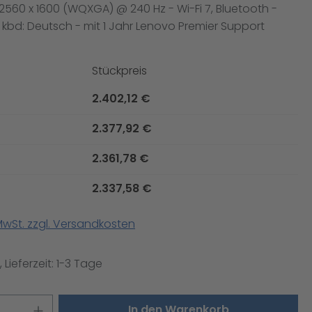
 2560 x 1600 (WQXGA) @ 240 Hz - Wi-Fi 7, Bluetooth -
 kbd: Deutsch - mit 1 Jahr Lenovo Premier Support
Stückpreis
2.402,12 €
2.377,92 €
2.361,78 €
2.337,58 €
 MwSt. zzgl. Versandkosten
 Lieferzeit: 1-3 Tage
 Anzahl: Gib den gewünschten Wert ei
In den Warenkorb