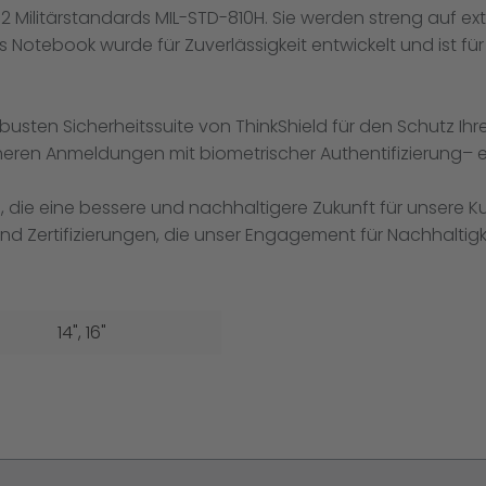
 12 Militärstandards MIL-STD-810H. Sie werden streng auf
es Notebook wurde für Zuverlässigkeit entwickelt und ist 
usten Sicherheitssuite von ThinkShield für den Schutz Ih
cheren Anmeldungen mit biometrischer Authentifizierung– 
en, die eine bessere und nachhaltigere Zukunft für unser
nd Zertifizierungen, die unser Engagement für Nachhalti
14"
, 16"