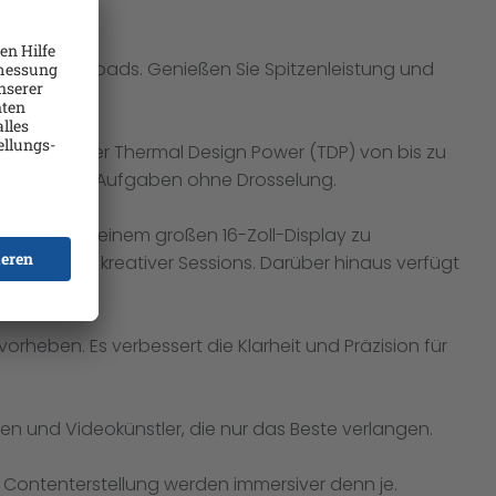
sivsten Workloads. Genießen Sie Spitzenleistung und
GPU mit einer Thermal Design Power (TDP) von bis zu
nspruchsvolle Aufgaben ohne Drosselung.
rojekte mit seinem großen 16-Zoll-Display zu
d längerer kreativer Sessions. Darüber hinaus verfügt
vorheben. Es verbessert die Klarheit und Präzision für
fen und Videokünstler, die nur das Beste verlangen.
d Contenterstellung werden immersiver denn je.