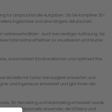
stung für anspruchsvolle Aufgaben. Ob Sie komplexe 3D-
ellere Ergebnisse und eine längere Akkulaufzeit.
et verbesserte Bilder– auch bei niedriger Auflösung. Sie
xe Datensätze effektiver zu visualisieren und Muster
eise, automatisiert Routineaktionen und optimiert Ihre
plexe Modelle mit hoher Genauigkeit entwerfen und
ner und Ingenieure entwickelt und gibt Ihnen die
loads, 3D-Rendering und Multitasking entwickelt wurde.
eal für professionelle Anwender, die Effizienz und