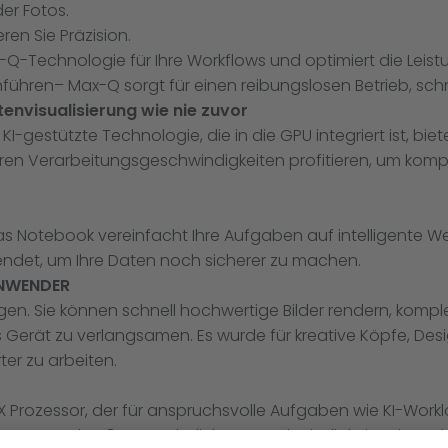
er Fotos.
en Sie Präzision.
x-Q-Technologie für Ihre Workflows und optimiert die Lei
hführen– Max-Q sorgt für einen reibungslosen Betrieb, schn
visualisierung wie nie zuvor
I-gestützte Technologie, die in die GPU integriert ist, biet
en Verarbeitungsgeschwindigkeiten profitieren, um komple
. Das Notebook vereinfacht Ihre Aufgaben auf intelligente W
wendet, um Ihre Daten noch sicherer zu machen.
ANWENDER
igen. Sie können schnell hochwertige Bilder rendern, kom
Gerät zu verlangsamen. Es wurde für kreative Köpfe, Desig
er zu arbeiten.
HX Prozessor, der für anspruchsvolle Aufgaben wie KI-Work
 Kernen und außergewöhnlichen Geschwindigkeiten ist es id