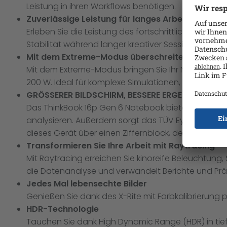
Leistung in ihren Workflows benötigen.
Zuverlässige Leistung für langes Arbeiten
Erleben Sie die Leistung des fortschrittlichen Wär
Stabilität während langer kreativer Sessions, hoc
Mit dem Extreme-Modus überschreiten Sie Gren
Mit dem Extreme-Modus bringen Sie Ihr Notebook an
200 W. Ideal für komplexe Simulationen, Rendering 
GRÖSSERER BILDSCHIRM, BESSERE ERGEBNISSE
Das ThinkBook 16p Gen 6 Notebook bietet Ihnen die M
analysieren. Außerdem sorgt das TÜV Eyesafe-zerti
dieses Gerät über einen Ziffernblock, der perfekt 
Transformieren Sie Ihre Arbeit mit Raytracing
Mit Raytracing erreichen Sie kinoreife Beleuchtung, 
die Datenanalyse und verwandelt Berichte und Präs
Jedes Mal lebensechte Bilder
Genießen Sie dank des X-Rite mit Farbkalibrierung p
HDR-Technologie
Tauchen Sie dank High Dynamic Range (HDR) in tiefe