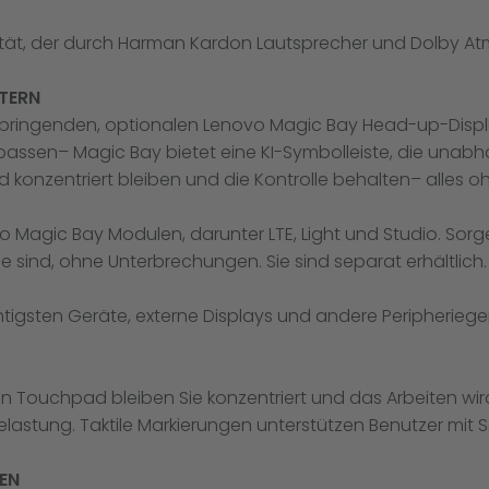
ität, der durch Harman Kardon Lautsprecher und Dolby Atmo
HTERN
zubringenden, optionalen Lenovo Magic Bay Head-up-Displa
assen– Magic Bay bietet eine KI-Symbolleiste, die unabhän
 konzentriert bleiben und die Kontrolle behalten– alles oh
o Magic Bay Modulen, darunter LTE, Light und Studio. Sorg
sind, ohne Unterbrechungen. Sie sind separat erhältlich.
tigsten Geräte, externe Displays und andere Peripherieger
n Touchpad bleiben Sie konzentriert und das Arbeiten wi
Belastung. Taktile Markierungen unterstützen Benutzer mit
EN