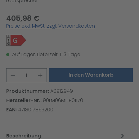
Lautsprecher
405,98 €
Preise exkl. MwSt. zzgl. Versandkosten
Auf Lager, Lieferzeit: 1-3 Tage
Produkt Anzahl: Gib den gewünschten W
In den Warenkorb
Produktnummer:
A0912949
Hersteller-Nr.:
90LM06M1-B01170
EAN:
4718017853200
Beschreibung