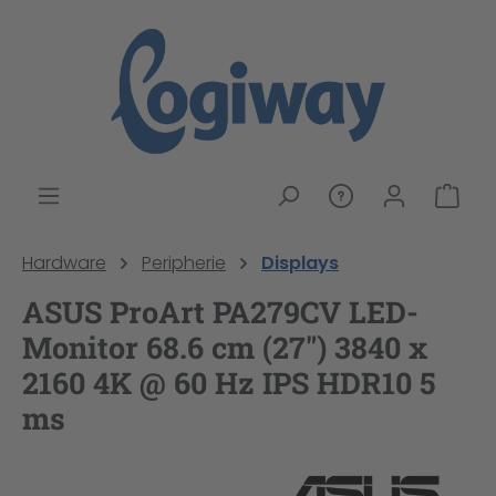
alt springen
War
Hardware
Peripherie
Displays
ASUS ProArt PA279CV LED-
Monitor 68.6 cm (27") 3840 x
2160 4K @ 60 Hz IPS HDR10 5
ms