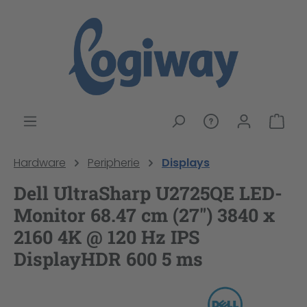
alt springen
War
Hardware
Peripherie
Displays
Dell UltraSharp U2725QE LED-
Monitor 68.47 cm (27") 3840 x
2160 4K @ 120 Hz IPS
DisplayHDR 600 5 ms