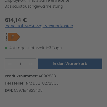
DisplayPort - mit 3 Jahre erweiterte
Basisaustauschgewährleistung
614,14 €
Preise exkl. MwSt. zzgl. Versandkosten
Auf Lager, Lieferzeit: 1-3 Tage
Produkt Anzahl: Gib den gewünschten W
In den Warenkorb
Produktnummer:
A0912838
Hersteller-Nr.:
DELL-U2725QE
EAN:
5397184923405