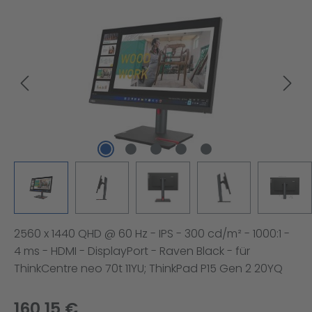
Bildergalerie überspringen
2560 x 1440 QHD @ 60 Hz - IPS - 300 cd/m² - 1000:1 -
4 ms - HDMI - DisplayPort - Raven Black - für
ThinkCentre neo 70t 11YU; ThinkPad P15 Gen 2 20YQ
160,15 €