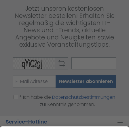
Jetzt unseren kostenlosen
Newsletter bestellen! Erhalten Sie
regelmäßig die wichtigsten IT-
News und -Trends, aktuelle
Angebote und Neuigkeiten sowie
exklusive Veranstaltungstipps.
Newsletter abonnieren
* Ich habe die
Datenschutzbestimmungen
zur Kenntnis genommen.
Service-Hotline