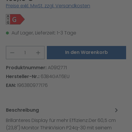
Preise exkl. MwSt. zzgl. Versandkosten
Auf Lager, Lieferzeit: 1-3 Tage
Produkt Anzahl: Gib den gewünschten W
In den Warenkorb
Produktnummer:
A0912771
Hersteller-Nr.:
63B4GAT6EU
EAN:
196380977176
Beschreibung
Brillanteres Display für mehr Effizienz.Der 60,5 cm
(23,8") Monitor ThinkVision P24q-30 mit seinem