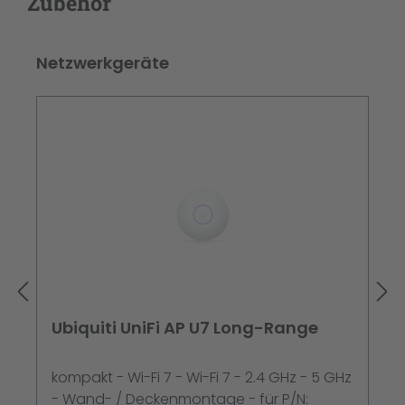
Zubehör
Produktgalerie überspringen
Netzwerkgeräte
Ubiquiti UniFi AP U7 Long-Range
kompakt - Wi-Fi 7 - Wi-Fi 7 - 2.4 GHz - 5 GHz
- Wand- / Deckenmontage - für P/N: