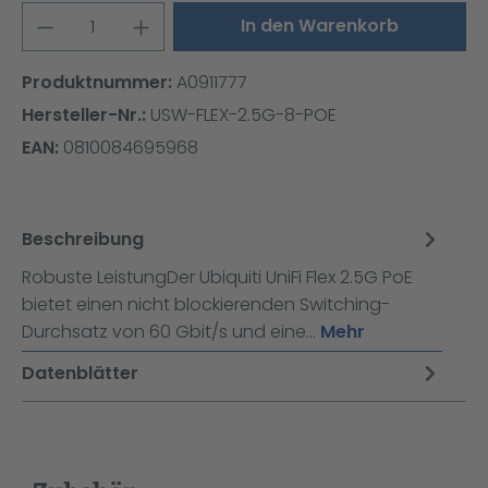
Produkt Anzahl: Gib den gewünschten W
In den Warenkorb
Produktnummer:
A0911777
Hersteller-Nr.:
USW-FLEX-2.5G-8-POE
EAN:
0810084695968
Beschreibung
Robuste LeistungDer Ubiquiti UniFi Flex 2.5G PoE
bietet einen nicht blockierenden Switching-
Durchsatz von 60 Gbit/s und eine…
Mehr
Datenblätter