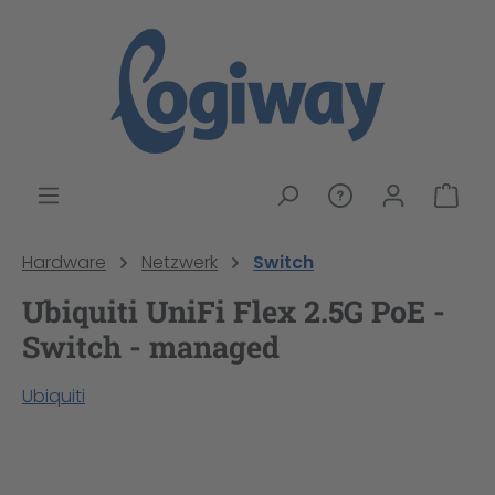
alt springen
War
Hardware
Netzwerk
Switch
Ubiquiti UniFi Flex 2.5G PoE -
Switch - managed
Ubiquiti
Bildergalerie überspringen