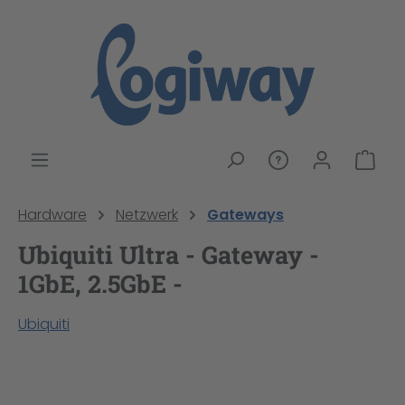
alt springen
War
Hardware
Netzwerk
Gateways
Ubiquiti Ultra - Gateway -
1GbE, 2.5GbE -
Ubiquiti
Bildergalerie überspringen