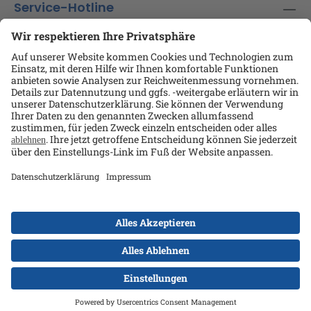
Service-Hotline
Shop-Service
Informationen
Ansprechpartner
Datenschutz
AGB
Kontakt
Impressum
Alle Preise exkl. gesetzl. Mehrwertsteuer zzgl.
Versandkosten
und ggf. Nachnahmegebühren, wenn
nicht anders angegeben.