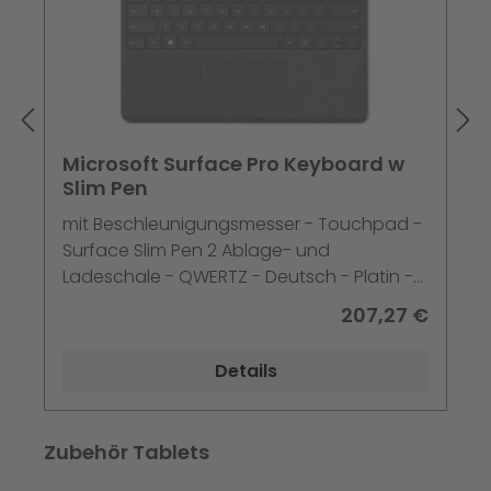
Microsoft Surface Pro Keyboard w
Slim Pen
mit Beschleunigungsmesser - Touchpad -
Surface Slim Pen 2 Ablage- und
Ladeschale - QWERTZ - Deutsch - Platin -
mit Slim Pen 2 - für Surface Pro 10 for
207,27 €
Business - Pro 8 - Pro 9 - Pro X
Details
Produktgalerie überspringen
Zubehör Tablets