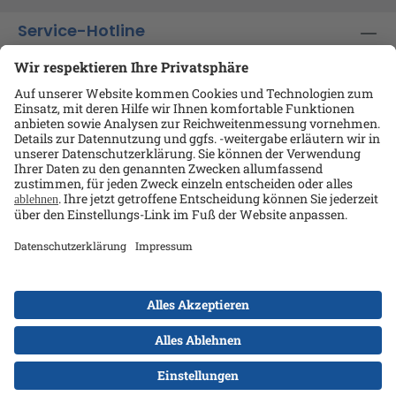
Service-Hotline
Shop-Service
Informationen
Ansprechpartner
Datenschutz
AGB
Kontakt
Impressum
Alle Preise exkl. gesetzl. Mehrwertsteuer zzgl.
Versandkosten
und ggf. Nachnahmegebühren, wenn
nicht anders angegeben.