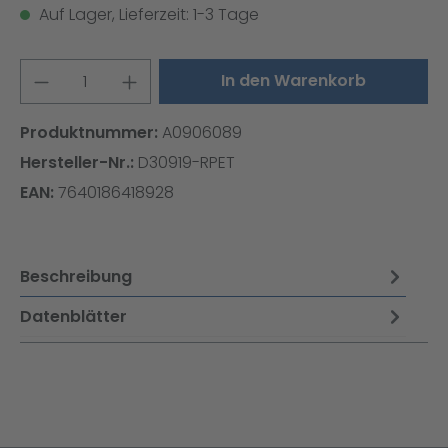
Auf Lager, Lieferzeit: 1-3 Tage
Produkt Anzahl: Gib den gewünschten W
In den Warenkorb
Produktnummer:
A0906089
Hersteller-Nr.:
D30919-RPET
EAN:
7640186418928
Beschreibung
Datenblätter