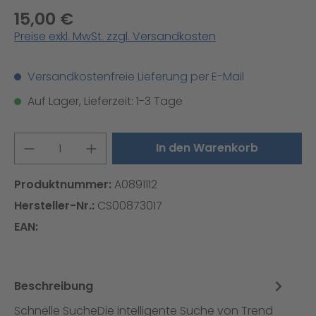
15,00 €
Preise exkl. MwSt. zzgl. Versandkosten
Versandkostenfreie Lieferung per E-Mail
Auf Lager, Lieferzeit: 1-3 Tage
Produkt Anzahl: Gib den gewünschten W
In den Warenkorb
Produktnummer:
A0891112
Hersteller-Nr.:
CS00873017
EAN:
Beschreibung
Schnelle SucheDie intelligente Suche von Trend