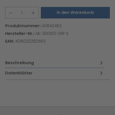
Produkt Anzahl: Gib den gewünschten W
In den Warenkorb
Produktnummer:
A0842462
Hersteller-Nr.:
AK-300100-018-S
EAN:
4016032282563
Beschreibung
Datenblätter