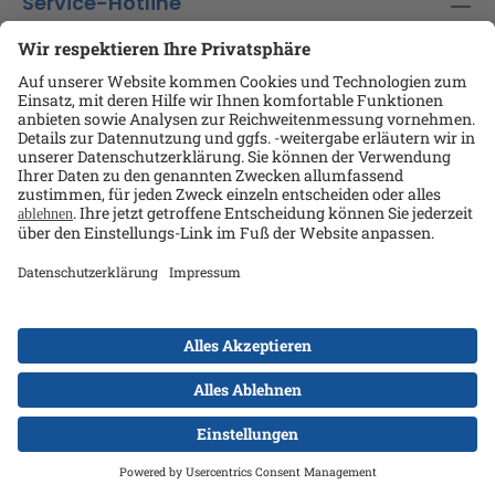
Service-Hotline
Shop-Service
Informationen
Ansprechpartner
Datenschutz
AGB
Kontakt
Impressum
Alle Preise exkl. gesetzl. Mehrwertsteuer zzgl.
Versandkosten
und ggf. Nachnahmegebühren, wenn
nicht anders angegeben.