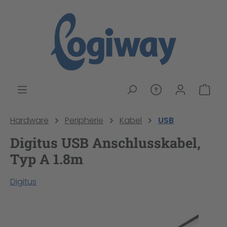
alt springen
War
Hardware
Peripherie
Kabel
USB
Digitus USB Anschlusskabel,
Typ A 1.8m
Digitus
Bildergalerie überspringen