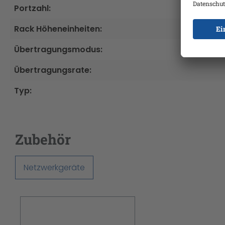
Portzahl:
Rack Höheneinheiten:
Übertragungsmodus:
Übertragungsrate:
Typ:
Zubehör
Netzwerkgeräte
Produktgalerie überspringen