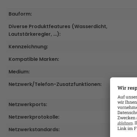
Bauform:
Diverse Produktfeatures (Wasserdicht,
Lautstärkeregler, ...):
Kennzeichnung:
Kompatible Marken:
Medium:
Netzwerk/Telefon-Zusatzfunktionen:
Netzwerkports:
Netzwerkprotokolle:
Netzwerkstandards: