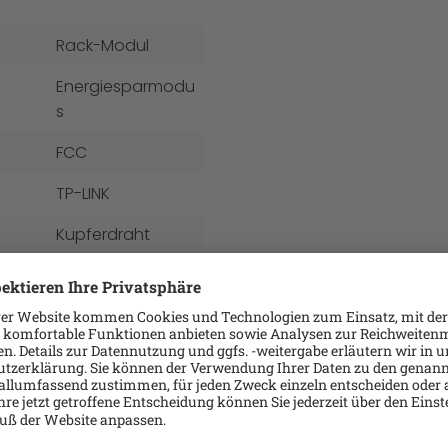
Rack-Modul
Energiesparmodu
s
FCC
TP-LINK
Kupferdraht
MDI Port-
Erkennung
RJ-45
TCP/IP
Ethernet