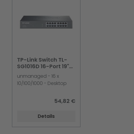
TP-Link Switch TL-
SG1016D 16-Port 19"
(1U) Gigabit-RJ-45-
unmanaged - 16 x
Ports Auto-MDI
10/100/1000 - Desktop
54,82 €
Details