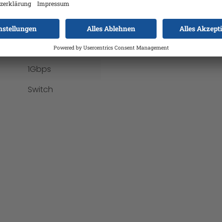
24
1
Voll-Duplex
1Gbps
Switch