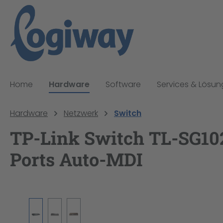
pringen
Zur Hauptnavigation springen
Home
Hardware
Software
Services & Lösu
Hardware
Netzwerk
Switch
TP-Link Switch TL-SG102
Ports Auto-MDI
Bildergalerie überspringen