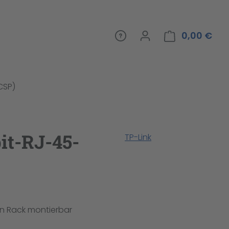
0,00 €
War
(CSP)
it-RJ-45-
TP-Link
n Rack montierbar