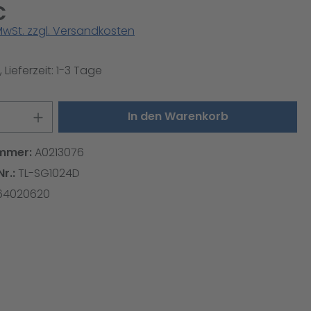
€
 MwSt. zzgl. Versandkosten
 Lieferzeit: 1-3 Tage
 Anzahl: Gib den gewünschten Wert ei
In den Warenkorb
mmer:
A0213076
Nr.:
TL-SG1024D
64020620