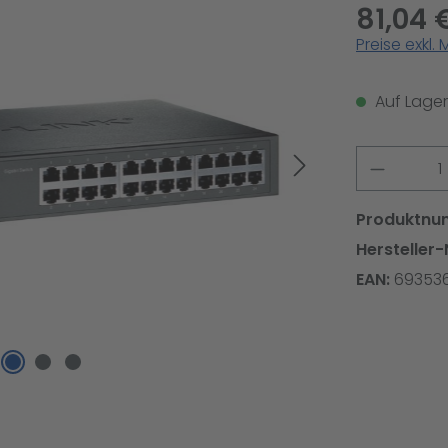
81,04 
Preise exkl.
Auf Lager,
Produkt
Produktnu
Hersteller-
EAN:
69353