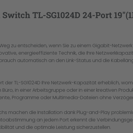
Switch TL-SG1024D 24-Port 19"(1
n Weg zu entscheiden, wenn Sie zu einem Gigabit-Netzwerk
ative, energieeffiziente Technik, die Ihre Netzwerkkapazit
brauch automatisch an den Link-Status und die Kabellän
rt der TL-SG1024D Ihre Netzwerk-Kapazität erheblich, wom
m Büro, in einer Arbeitsgruppe oder in einer kreativen Pr
mente, Programme oder Multimedia-Dateien ohne Verzöge
s machen die Installation dank Plug-and-Play problemlos.
 Autoabstimmung an jedem Port erkennt die Verbindungsges
bilität und die optimale Leistung sicherzustellen.