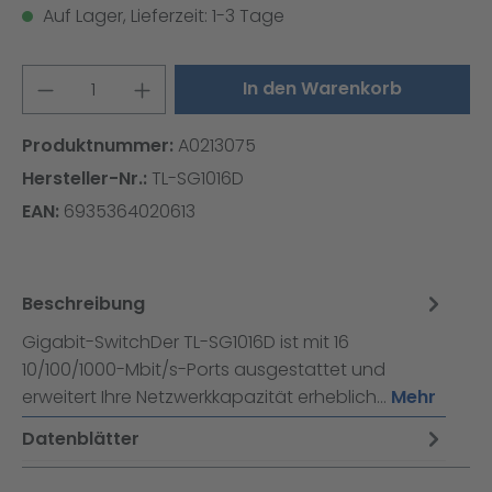
Auf Lager, Lieferzeit: 1-3 Tage
Produkt Anzahl: Gib den gewünschten W
In den Warenkorb
Produktnummer:
A0213075
Hersteller-Nr.:
TL-SG1016D
EAN:
6935364020613
Beschreibung
Gigabit-SwitchDer TL-SG1016D ist mit 16
10/100/1000-Mbit/s-Ports ausgestattet und
erweitert Ihre Netzwerkkapazität erheblich…
Mehr
Datenblätter