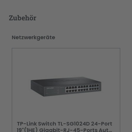
Zubehör
Produktgalerie überspringen
Netzwerkgeräte
TP-Link Switch TL-SG1024D 24-Port
19"(1HE) Gigabit-RJ-45-Ports Auto-