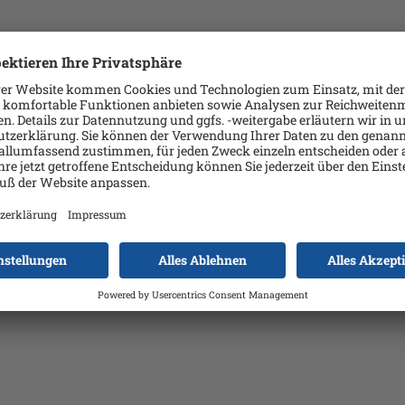
nformationen über Angriffspfade und betroffene Systeme.
elmäßig testen und Schwachstellen identifizieren.
ch und schlägt konkrete Maßnahmen vor.