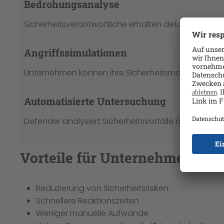
Bedrohungsanalyse
Sicherheitsverantwortliche erhalten detaillierte I
Angriffssimulationen
Unternehmen können ihre Sicherheitsmaßnahmen reg
Automatisierte Untersuchung
Defender analysiert Sicherheitsvorfälle automatis
Vorteile für Unternehmen
Reduzierung von Sicherheitsrisiken
Schnellere Reaktionszeiten
Weniger manuelle Aufwände