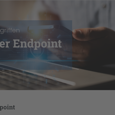
riffen
er Endpoint
dpoint