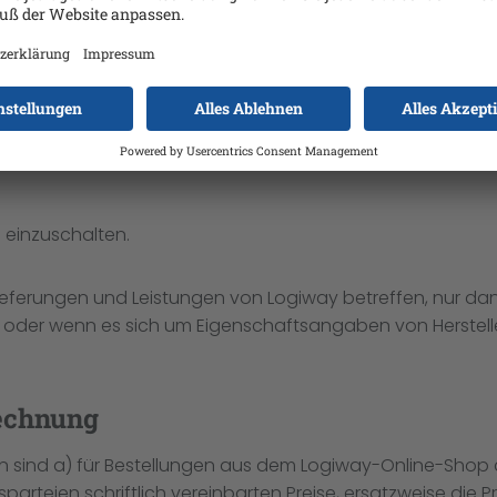
emeinen Geschäftsbedingungen, sonstigen zwischen den V
tungsbeschreibungen der Angebote und Preislisten von L
die Bestellbestätigung (Ziff. 3.5 a)), bei sonstigen Bestel
 geschlossenen Vertrages maßgeblich, sofern zwischen de
g einzuschalten.
ieferungen und Leistungen von Logiway betreffen, nur da
 oder wenn es sich um Eigenschaftsangaben von Herstell
rechnung
en sind a) für Bestellungen aus dem Logiway-Online-Shop 
rteien schriftlich vereinbarten Preise, ersatzweise die Pr