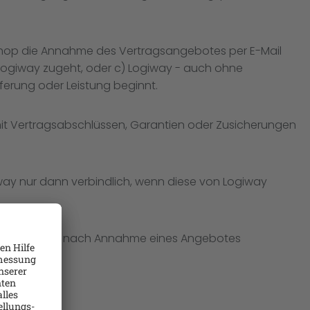
-Shop die Annahme des Vertragsangebotes per E-Mail
n Logiway zugeht, oder c) Logiway - auch ohne
ferung oder Leistung beginnt.
it Vertragsabschlüssen, Garantien oder Zusicherungen
iway nur dann verbindlich, wenn diese von Logiway
bleiben auch nach Annahme eines Angebotes