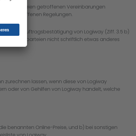
ertragsparteien getroffenen Vereinbarungen
ogiway getroffenen Regelungen.
lungen die Auftragsbestätigung von Logiway (Ziff. 3.5 b)
n Vertragsparteien nicht schriftlich etwas anderes
nn zurechnen lassen, wenn diese von Logiway
ern oder von Gehilfen von Logiway handelt, welche
die benannten Online-Preise, und b) bei sonstigen
eisliste von Logiway.