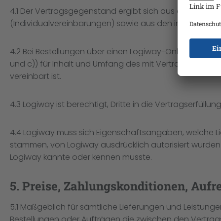
4.1 Der Vertragsgegenstand ergibt sich aus den Allg
(Individualvereinbarungen) sowie aus den in den Leis
4.2 Bei Bestellungen über einen Logiway-Online-Shop ist 
und c)) für Inhalt und Umfang des mit Vertragspartner
vereinbart ist.
4.3 Logiway ist berechtigt, Dritte in die Vertragserfüllun
4.4 Logiway muss sich Eigenschaftsangaben, welche L
stammen, von Logiway ausdrücklich autorisiert wurden
Logiway kannte oder kennen musste.
5. Preise, Zahlungskonditionen, Auf
5.1 Maßgeblich für sämtliche Lieferungen und Leistung
Bestellungen oder Aufträgen die zwischen den Vertragspa