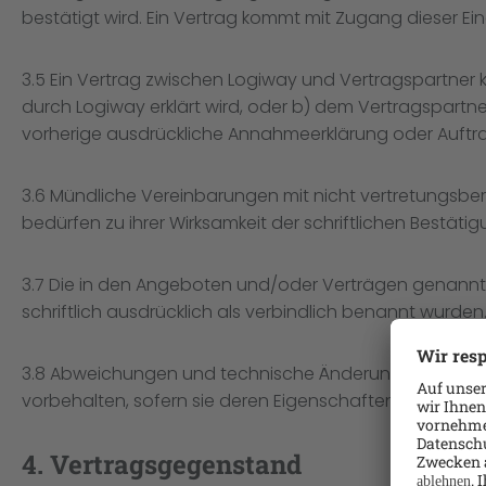
bestätigt wird. Ein Vertrag kommt mit Zugang dieser 
3.5 Ein Vertrag zwischen Logiway und Vertragspartner
durch Logiway erklärt wird, oder b) dem Vertragspartn
vorherige ausdrückliche Annahmeerklärung oder Auftra
3.6 Mündliche Vereinbarungen mit nicht vertretungsb
bedürfen zu ihrer Wirksamkeit der schriftlichen Bestäti
3.7 Die in den Angeboten und/oder Verträgen genannten
schriftlich ausdrücklich als verbindlich benannt wurden
3.8 Abweichungen und technische Änderungen der in
vorbehalten, sofern sie deren Eigenschaften nicht wes
4. Vertragsgegenstand