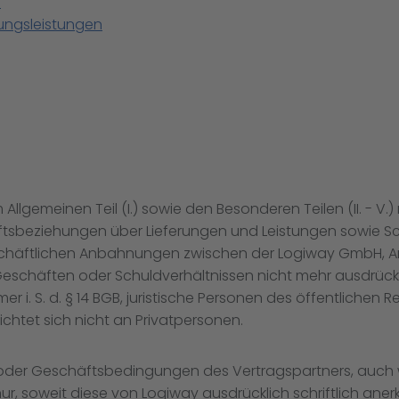
n
ungsleistungen
lgemeinen Teil (I.) sowie den Besonderen Teilen (II. - V
ftsbeziehungen über Lieferungen und Leistungen sowie S
chäftlichen Anbahnungen zwischen der Logiway GmbH, Am 
 Geschäften oder Schuldverhältnissen nicht mehr ausdrü
i. S. d. § 14 BGB, juristische Personen des öffentlichen
ichtet sich nicht an Privatpersonen.
s oder Geschäftsbedingungen des Vertragspartners, auch
r, soweit diese von Logiway ausdrücklich schriftlich ane