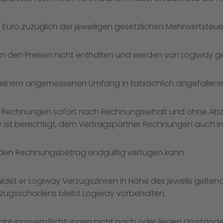
 Euro zuzüglich der jeweiligen gesetzlichen Mehrwertsteue
n den Preisen nicht enthalten und werden von Logiway g
n einem angemessenen Umfang in tatsächlich angefallene
he Rechnungen sofort nach Rechnungserhalt und ohne Abzu
 ist berechtigt, dem Vertragspartner Rechnungen auch in 
r den Rechnungsbetrag endgültig verfügen kann.
ldet er Logiway Verzugszinsen in Höhe des jeweils geltend
ugsschadens bleibt Logiway vorbehalten.
ahlungsverpflichtungen nicht nach oder liegen Umstände v