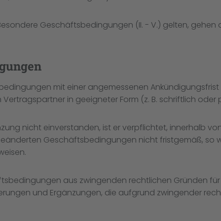
Besondere Geschäftsbedingungen (II. - V.) gelten, gehen 
ngungen
tsbedingungen mit einer angemessenen Ankündigungsfrist m
agspartner in geeigneter Form (z. B. schriftlich oder per
ung nicht einverstanden, ist er verpflichtet, innerhalb von
 geänderten Geschäftsbedingungen nicht fristgemäß, so
weisen.
sbedingungen aus zwingenden rechtlichen Gründen für Log
derungen und Ergänzungen, die aufgrund zwingender re