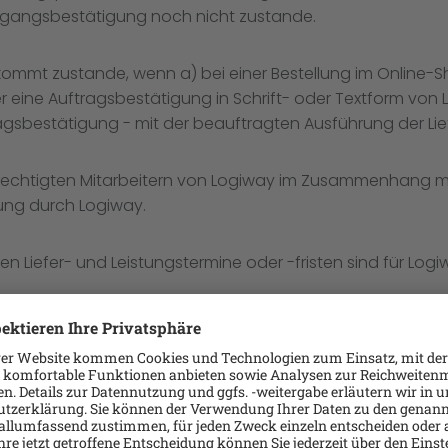
Eingangsbestätigung noch nicht zustande.
 kommt zustande, wenn a) bei einer Bestellung im Online
er eine Auftragsbestätigung in Schrift- oder Textform vo
gsbestätigung - mit der beauftragten Ausführung der Lie
erechtigten Mitarbeitern von Logiway im Zusammenhang m
gung durch Logiway.
 Liefer- und Leistungstermine oder -fristen sind für Log
.
 den Angeboten benannten Lieferungen und Leistungen 
entlich ändern.