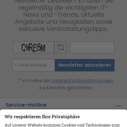
Newsletter bestellen! Erhalten Sie
regelmäßig die wichtigsten IT-
News und -Trends, aktuelle
Angebote und Neuigkeiten sowie
exklusive Veranstaltungstipps.
Newsletter abonnieren
* Ich habe die
Datenschutzbestimmungen
zur Kenntnis genommen.
Service-Hotline
Shop-Service