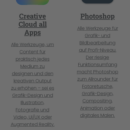
Creative
Photoshop
Cloud all
Alle Werkzeuge für
Apps
Grafik- und
Bildbearbeitung
Alle Werkzeuge, um
auf Profi-Niveau.
Content für
Der riesige
praktisch jedes
Funktionsumfang
Medium zu
macht Photoshop
designen und den
zum Allrounder für
kreativen Output
Fotoretusche,
zu erhöhen – sei es
Grafik-Design,
Grafik-Design und
Compositing,
Illustration,
Animation oder
Fotografie und
digitales Malen.
Video, UI/UX oder
Augmented Reality.