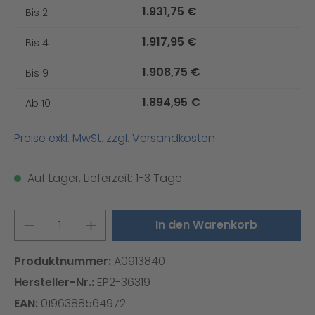
1.931,75 €
Bis
2
1.917,95 €
Bis
4
1.908,75 €
Bis
9
1.894,95 €
Ab
10
Preise exkl. MwSt. zzgl. Versandkosten
Auf Lager, Lieferzeit: 1-3 Tage
Produkt Anzahl: Gib den gewünschten W
In den Warenkorb
Produktnummer:
A0913840
Hersteller-Nr.:
EP2-36319
EAN:
0196388564972