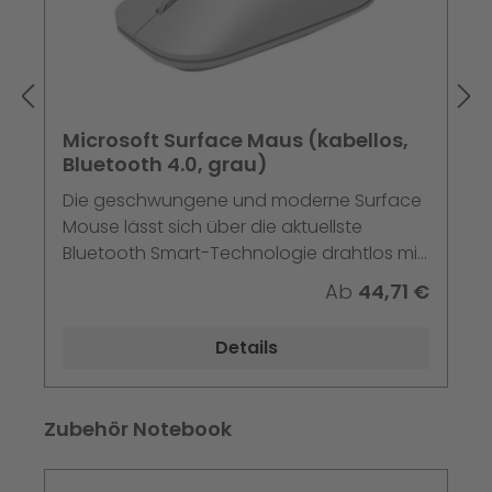
Microsoft Surface Maus (kabellos,
Bluetooth 4.0, grau)
Die geschwungene und moderne Surface
Mouse lässt sich über die aktuellste
Bluetooth Smart-Technologie drahtlos mit
Ihrem Surface koppeln, für sofortige
Ab
44,71 €
Verbindung ohne Kabel oder Dongle.
Details
Produktgalerie überspringen
Zubehör Notebook