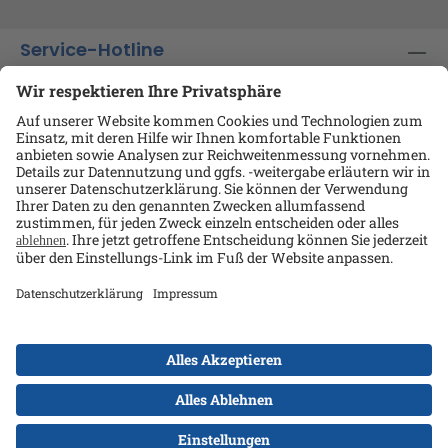
Service-Hotline
Shop-Service
Informationen
Ansprechpartner
Datenschutz
AGB
Kontakt
Impressum
Alle Preise exkl. gesetzl. Mehrwertsteuer zzgl.
Versandkosten
und ggf. Nachnahmegebühren, wenn
nicht anders angegeben.