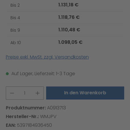
1.131,18 €
Bis
2
1.118,76 €
Bis
4
1.110,48 €
Bis
9
1.098,05 €
Ab
10
Preise exkl. MwSt. zzgl. Versandkosten
Auf Lager, Lieferzeit: 1-3 Tage
Produkt Anzahl: Gib den gewünschten W
In den Warenkorb
Produktnummer:
A0913713
Hersteller-Nr.:
WMJPV
EAN:
5397184936450