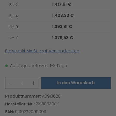
1.417,61 €
Bis
2
1.403,33 €
Bis
4
1.393,81 €
Bis
9
1.379,53 €
Ab
10
Preise exkl. MwSt. zzgl. Versandkosten
Auf Lager, Lieferzeit: 1-3 Tage
Produkt Anzahl: Gib den gewünschten W
In den Warenkorb
Produktnummer:
A0913620
Hersteller-Nr.:
21S80030GE
EAN:
0199272099093