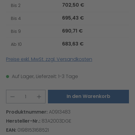
702,50 €
Bis
2
695,43 €
Bis
4
690,71 €
Bis
9
683,63 €
Ab
10
Preise exkl. MwSt. zzgl. Versandkosten
Auf Lager, Lieferzeit: 1-3 Tage
Produkt Anzahl: Gib den gewünschten W
In den Warenkorb
Produktnummer:
A0913483
Hersteller-Nr.:
83A2003DGE
EAN:
0198153168521