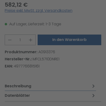
582,12 €
Preise exkl. MwSt. zzgl. Versandkosten
Auf Lager, Lieferzeit: 1-3 Tage
Produkt Anzahl: Gib den gewünschten W
In den Warenkorb
Produktnummer:
A0913376
Hersteller-Nr.:
MFCL5710DNRE1
EAN:
4977766815161
Beschreibung
Datenblätter