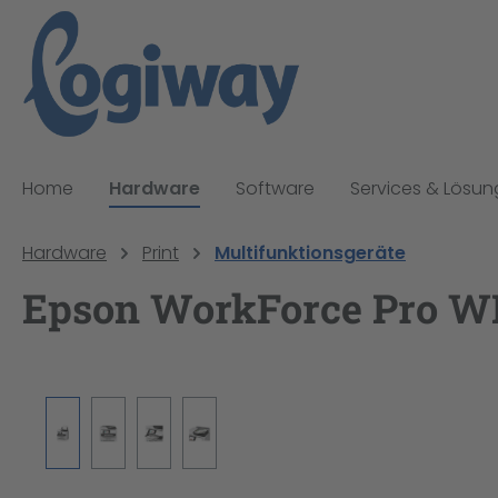
pringen
Zur Hauptnavigation springen
Home
Hardware
Software
Services & Lösu
Hardware
Print
Multifunktionsgeräte
Epson WorkForce Pro 
Bildergalerie überspringen