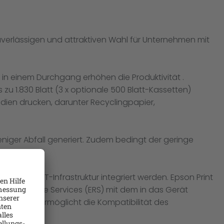
uverlässigen und attraktiven Wahl für Unternehmen mit
in einem Durchgang erhöhen die Produktivität .
zu 1.830 Blatt (3 x optionale 500 Blatt-Kassetten)
dien drucken, darunter Recyclingpapier,
ger Abfall generiert. Zudem bedingt der geringe
estehende IT-Infrastruktur integriert werden. Epson Print
son Remote Services (ERS) mit dem in das Gerät
latform ermöglicht die Kompatibilität des