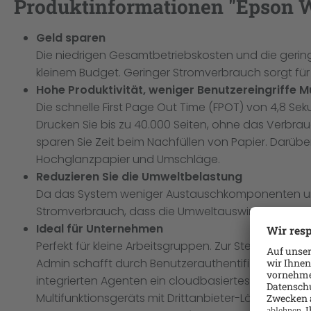
Produktinformationen "Epson
Geld sparen
Die niedrigen Gesamtbetriebskosten und die gering
kleinem Budget. Geringer Stromverbrauch sorgt für
Hohe Produktivität, weniger Benutzereingriffe M
Die schnelle First Page Out Time (FPOT) von 4,8 S
Drucken Sie bis zu 40.000 Seiten, ohne das Verbrauc
sparen Sie Zeit beim Nachfüllen von Papier. Darüb
Hochglanzpapier und Umschläge.
Reduzieren Sie die Umweltbelastung
Da das System weniger Austauschkomponenten und 
Stromverbrauch, dass die Umweltauswirkungen beim
Ideal für Unternehmen
Perfekt für kleine Arbeitsgruppen. Zur Steigerung de
Admin schafft durch Benutzerauthentifizierung ei
integrierten Agenten ein cloudbasiertes Geräteü
Multifunktionsgeräts mit Drittanbieter-Lösungspart