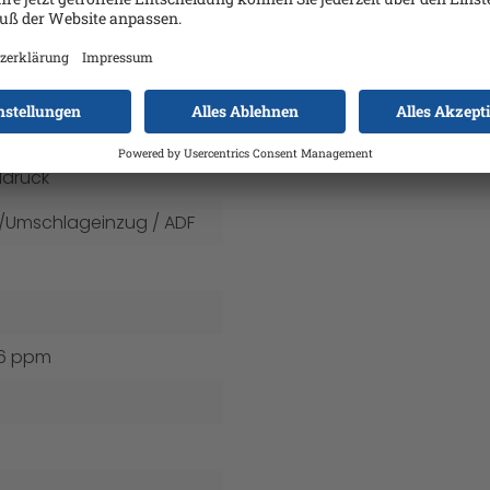
n Epson benötigt das Gerät keine Aufwärmzeit, nachdem
uziert.
bps
ldruck
-/Umschlageinzug / ADF
26 ppm