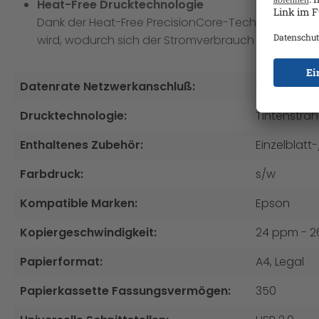
Heat-Free Drucktechnologie
Dank der Heat-Free PrecisionCore-Technologie vo
wird, wodurch sich der Stromverbrauch deutlich red
Datenrate Netzwerkanschluß:
ab 1.000 M
Drucktechnologie:
Tintenstrah
Enthaltenes Zubehör:
Einzelblatt
Farbdruck:
s/w
Kompatible Marken:
Epson
Kopiergeschwindigkeit:
24 ppm - 
Papierformat:
A4
, Legal
Papierkassette Fassungsvermögen:
350