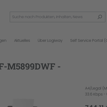
ngen
Aktuelles
Über Logiway
Self Service Portal 
WF-M5899DWF -
A4/Legal (Me
33.6 Kbps - 