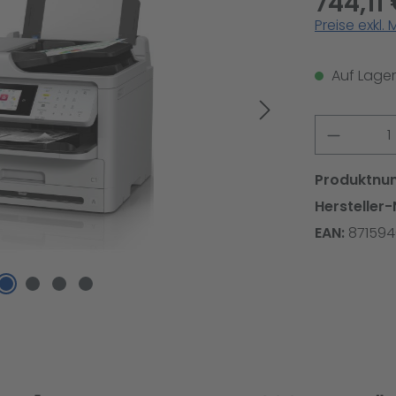
744,11
Preise exkl.
Auf Lager,
Produkt
Produktnu
Hersteller-
EAN:
871594