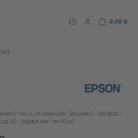
0,00 €
War
(CSP)
dien) - bis zu 25 Seiten/Min. (Drucken) - 330 Blatt -
USB 2.0 - Gigabit LAN - Wi-Fi(ac)