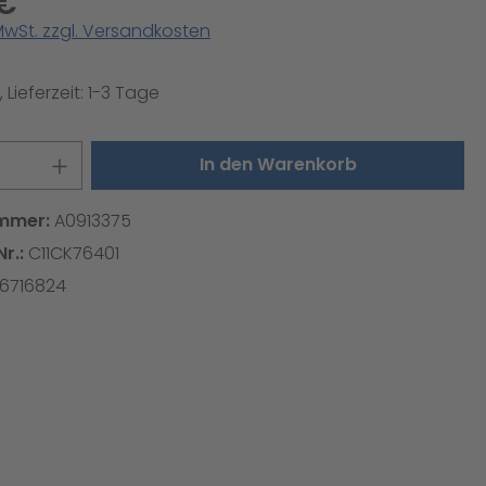
 €
 MwSt. zzgl. Versandkosten
 Lieferzeit: 1-3 Tage
 Anzahl: Gib den gewünschten Wert ei
In den Warenkorb
mmer:
A0913375
Nr.:
C11CK76401
6716824