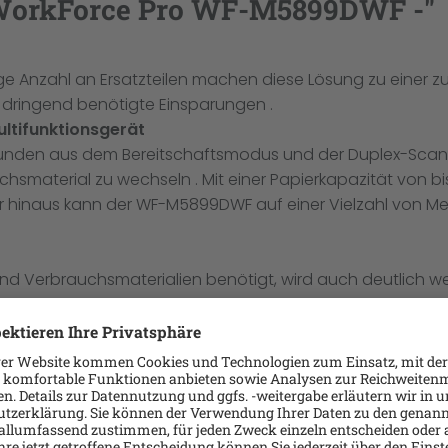
 WorkForce Pro WF-M5899DWF -"
e Anzahl an Ersatzteilen machen diese Lösung zu einer z
 dringend benötigte Einsparungen .
ultifunktionsgerät
ekunden aus dem Bereitschaftsmodus und der Duplex-Scan 
hsmaterial zu wechseln . Mit einer Papierkapazität von bis 
er hinaus kann der WF-M5899DWF auf einer Vielzahl von Me
Verbrauchsmaterialien benötigt, wird auch deutlich weni
 Drucken deutlich reduziert werden .
r Effizienz kann eine Vielzahl an Softwarelösungen in die b
ne sichere Druck-, Scan- und Kopierumgebung, während Ep
berwachungs- und Managementsystem bietet. Epson Open P
nern wie PaperCut, MyQ, Y Soft und mehr.