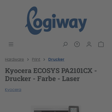
alt springen
War
Hardware
Print
Drucker
Kyocera ECOSYS PA2101CX -
Drucker - Farbe - Laser
Kyocera
Bildergalerie überspringen