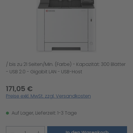
/ bis zu 21 Seiten/Min. (Farbe) - Kapazität: 300 Blätter
- USB 2.0 - Gigabit LAN - USB-Host
171,05 €
Preise exkl. MwSt. zzgl. Versandkosten
Auf Lager, Lieferzeit: 1-3 Tage
Produkt Anzahl: Gib den gewünschten W
In den Warenkorb