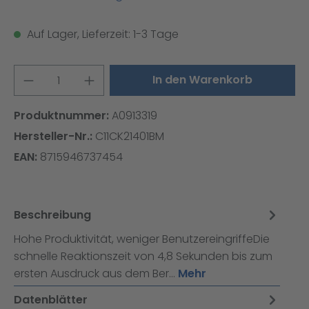
Auf Lager, Lieferzeit: 1-3 Tage
Produkt Anzahl: Gib den gewünschten W
In den Warenkorb
Produktnummer:
A0913319
Hersteller-Nr.:
C11CK21401BM
EAN:
8715946737454
Beschreibung
Hohe Produktivität, weniger BenutzereingriffeDie
schnelle Reaktionszeit von 4,8 Sekunden bis zum
ersten Ausdruck aus dem Ber…
Mehr
Datenblätter